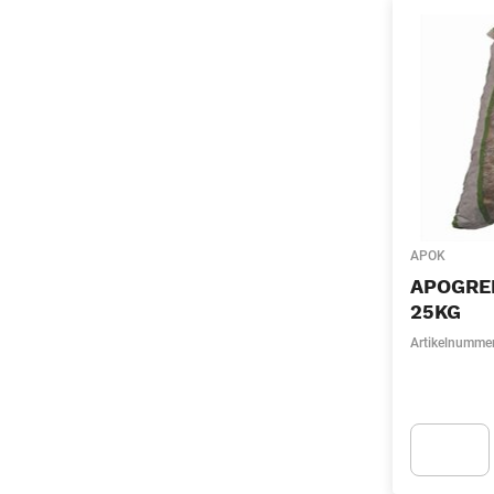
APOK
APOGRE
25KG
Artikelnumme
Apok.Produc