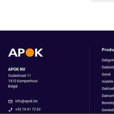
Produ
Dakgot
Dakbed
APOK NV
Gevel
Oudestraat 11
1910
Kampenhout
Isolatie
België
Daktoe
Dakram
info@apok.be
Bevesti
+32 16 61 72 62
Gereed