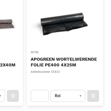
APOK
APOGREEN WORTELWERENDE
 2X40M
FOLIE PE400 4X25M
Artikelnummer
55433
l)
Eenheid
(Optioneel)
Rol
OCART
APOK.CATEGORY.PRODUCTS.CART.ADDTOCART
APOK.CAT
.Quantity
(Optioneel)
Apok.Product.Detail.AddToCart.Quantity
(Optione