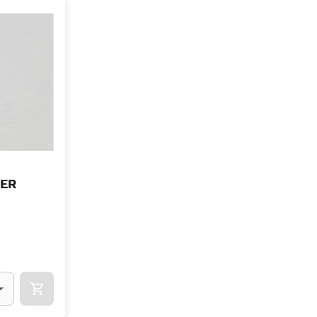
ER
l)
OCART
APOK.CATEGORY.PRODUCTS.CART.ADDTOCART
.Quantity
(Optioneel)