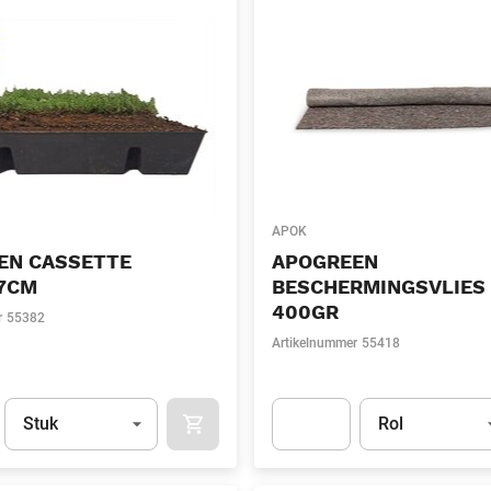
APOK
EN CASSETTE
APOGREEN
7CM
BESCHERMINGSVLIES
400GR
r
55382
Artikelnummer
55418
Eenheid
(Optioneel)
Eenheid
(Optionee
Stuk
Rol
APOK.CATEGORY.PRODUCTS.CART.ADDT
t.Detail.AddToCart.Quantity
(Optioneel)
Apok.Product.Detail.AddToCart