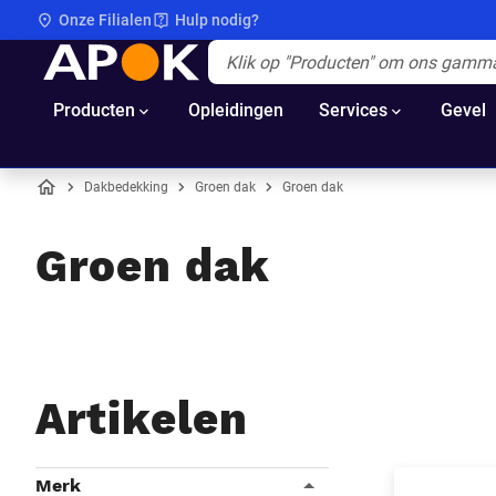
Onze Filialen
Hulp nodig?
APOK
Apok.Header.Search.Label
(Optioneel)
Producten
Opleidingen
Services
Gevel
Dakbedekking
Groen dak
Groen dak
Home
Groen dak
Artikelen
Filters
Merk