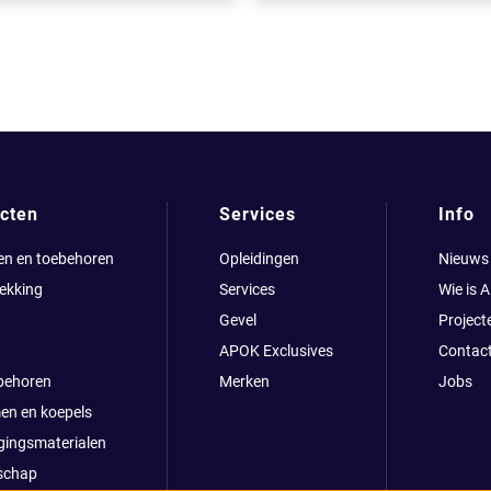
cten
Services
Info
en en toebehoren
Opleidingen
Nieuws
ekking
Services
Wie is 
Gevel
Project
APOK Exclusives
Contac
behoren
Merken
Jobs
en en koepels
gingsmaterialen
schap