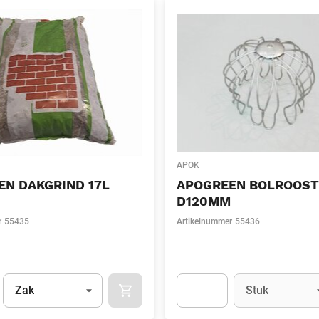
APOK
EN DAKGRIND 17L
APOGREEN BOLROOST
D120MM
r
55435
Artikelnummer
55436
Eenheid
(Optioneel)
Eenheid
(Optionee
Zak
Stuk
APOK.CATEGORY.PRODUCTS.CART.ADDT
t.Detail.AddToCart.Quantity
(Optioneel)
Apok.Product.Detail.AddToCart