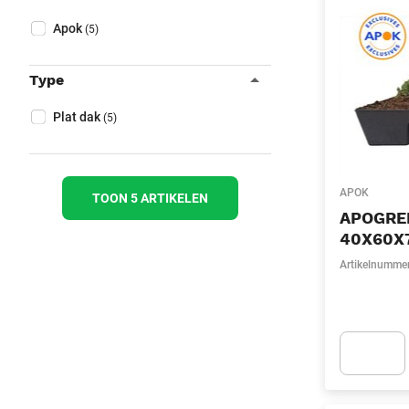
Sluit filters
Collapse filter
Merk
(Optioneel)
Apok
(5)
Type
Collapse filter
Type
(Optioneel)
Plat dak
(5)
APOK
TOON 5 ARTIKELEN
APOGRE
40X60X
Artikelnumme
Apok.Produc