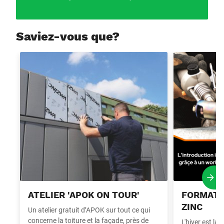
Saviez-vous que?
Atelier 'APOK On Tour'
Formations so
Proc
ATELIER 'APOK ON TOUR'
FORMATI
ZINC
Un atelier gratuit d’APOK sur tout ce qui
concerne la toiture et la façade, près de
L'hiver est la