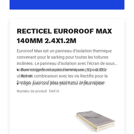
RECTICEL EUROROOF MAX
140MM 2.4X1.2M
Euroroof Max est un panneau d’isolation thermique
convenant pour le sarking pour toutes les toitures
inclinées. Le panneau d’isolation avec l’écran de sous-
toiture intégrée est spécialement conçu pour être
Bonnes performances thermiques : ?D = 0,022
utilisé en combinaison avec les vis Rectifix pour la
W/mK
fixation. Euroroof Max existe en 1 taille pratique.
Léger pour une pose plus facile et plus rapide
Facile à combiner avec une ventilation de toiture et
Numéro de produit
54416
Avantages clés
des lanterneaux
Rapide à construire : membrane de sous-toiture et
isolation en un seul processus
Idéal pour la remise en état, la restauration et la
nouvelle construction