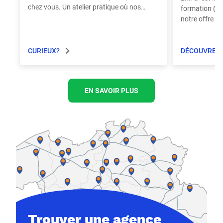
chez vous. Un atelier pratique où nos
formation (gra
spécialistes produits répondent à toutes
notre offre et
vos questions
maintenant !
CURIEUX?
DÉCOUVREZ 
EN SAVOIR PLUS
Trouver une agence