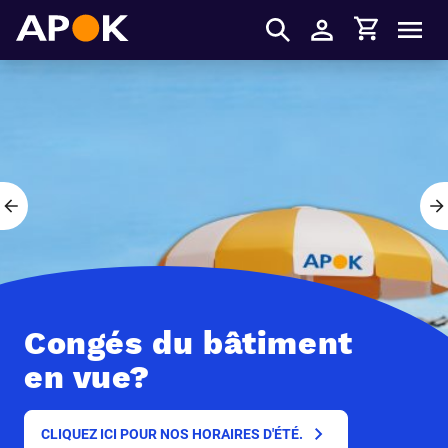
Panier
APOK
Men
S'identifier
Slide précédent
Congés du bâtiment
en vue?
CLIQUEZ ICI POUR NOS HORAIRES D'ÉTÉ.