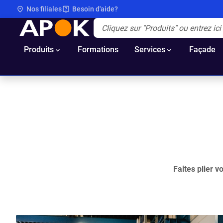
Nos filiales
Besoin d'aide?
APOK
Apok.Header.Search.Label
(Optionnel)
Produits
Formations
Services
Façade
Faites plier 