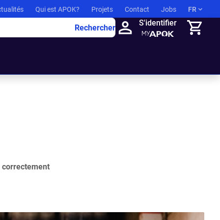
tualités
Qui est APOK?
Projets
Contact
Jobs
FR
S'identifier
Rechercher
Panier
x correctement