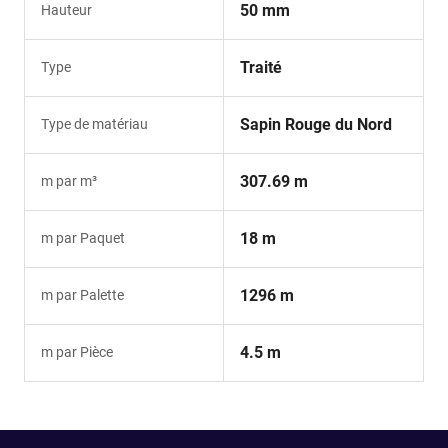
50 mm
Hauteur
Traité
Type
Sapin Rouge du Nord
Type de matériau
307.69 m
m par m³
18 m
m par Paquet
1296 m
m par Palette
4.5 m
m par Pièce