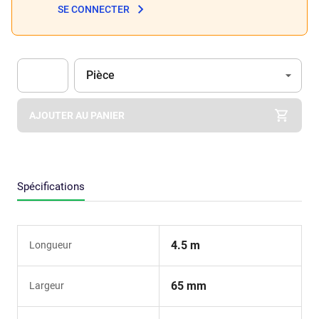
SE CONNECTER
Unité
(Optionnel)
Pièce
Apok.Product.Detail.AddToCart.Quantity
(Optionnel)
AJOUTER AU PANIER
Spécifications
4.5 m
Longueur
65 mm
Largeur