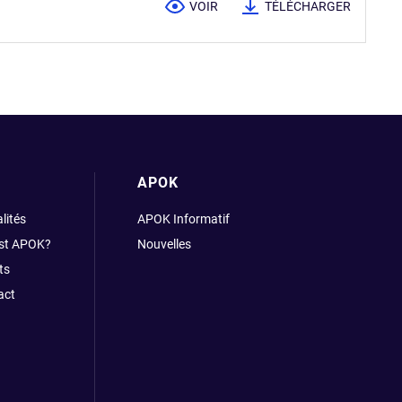
VOIR
TÉLÉCHARGER
APOK
lités
APOK Informatif
est APOK?
Nouvelles
ts
act