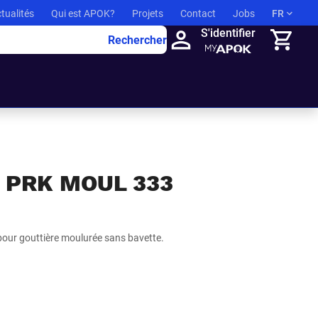
tualités
Qui est APOK?
Projets
Contact
Jobs
FR
S'identifier
Rechercher
Panier
 PRK MOUL 333
pour gouttière moulurée sans bavette.