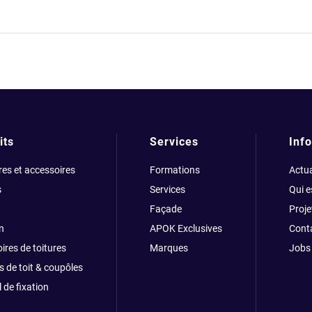
its
Services
Info
res et accessoires
Formations
Actua
s
Services
Qui 
Façade
Proje
n
APOK Exclusives
Cont
ires de toitures
Marques
Jobs
s de toit & coupôles
 de fixation