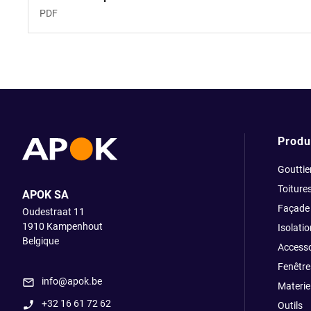
PDF
Produ
Gouttie
Toiture
APOK SA
Façade
Oudestraat 11
1910
Kampenhout
Isolatio
Belgique
Accesso
Fenêtre
info@apok.be
Materiel
+32 16 61 72 62
Outils