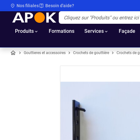
Nos filiales
Besoin d'aide?
APOK
Apok.Header.Search.Label
(Optionnel)
Produits
Formations
Services
Façade
Gouttieres et accessoires
Crochets de gouttière
Crochets de g
Accueil