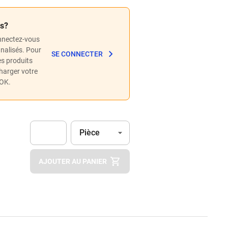
és?
nnectez-vous
nnalisés. Pour
SE CONNECTER
les produits
charger votre
POK.
Unité
(Optionnel)
Pièce
Apok.Product.Detail.AddToCart.Quantity
(Optionnel)
AJOUTER AU PANIER