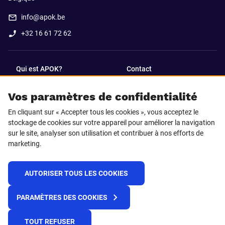
info@apok.be
+32 16 61 72 62
Qui est APOK?
Contact
Vos paramètres de confidentialité
SUIVEZ-NOUS SUR
En cliquant sur « Accepter tous les cookies », vous acceptez le
Facebook
LinkedIn
stockage de cookies sur votre appareil pour améliorer la navigation
sur le site, analyser son utilisation et contribuer à nos efforts de
marketing.
Instagram
TikTok
AUTORISER TOUS LES COOKIES
© 2025 APOK
PARAMÈTRES DES COOKIES
Frais de livraison
Cookies
Déclaration de confidentialité
Conditions générales
Plateforme de recueil d'alertes
TOUT REFUSER