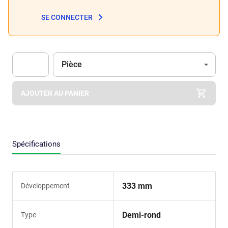
SE CONNECTER
Unité
(Optionnel)
Pièce
Apok.Product.Detail.AddToCart.Quantity
(Optionnel)
AJOUTER AU PANIER
Spécifications
333 mm
Développement
Demi-rond
Type