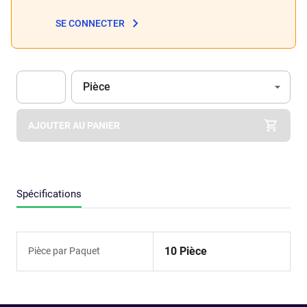
SE CONNECTER
Unité
(Optionnel)
Pièce
Apok.Product.Detail.AddToCart.Quantity
(Optionnel)
AJOUTER AU PANIER
Spécifications
10 Pièce
Pièce par Paquet