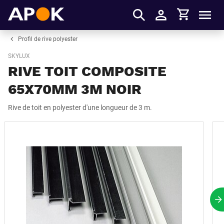
Panier
APOK
Men
S'identifier
Profil de rive polyester
SKYLUX
RIVE TOIT COMPOSITE
65X70MM 3M NOIR
Rive de toit en polyester d'une longueur de 3 m.
P