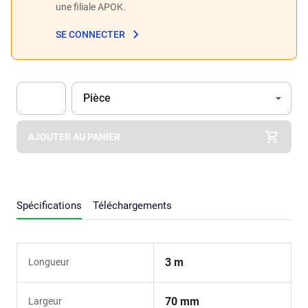
une filiale APOK.
SE CONNECTER
Unité
(Optionnel)
Pièce
Apok.Product.Detail.AddToCart.Quantity
(Optionnel)
AJOUTER AU PANIER
Spécifications
Téléchargements
3 m
Longueur
70 mm
Largeur