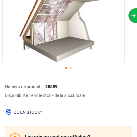
P
Numéro de produit
28589
Disponibilité : Voir le stock de la succursale
OÚ EN STOCK?
Les prix ne sont pas affichés?