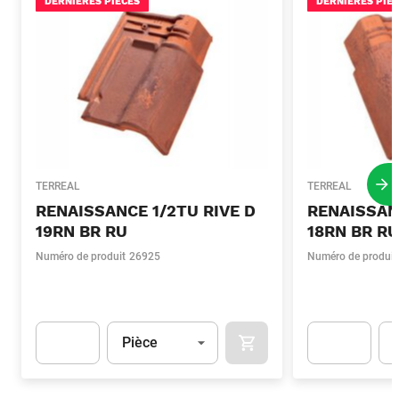
DERNIÈRES PIÈCES
DERNIÈRES PIÈ
TERREAL
TERREAL
Pro
RENAISSANCE 1/2TU RIVE D
RENAISSANC
19RN BR RU
18RN BR RU
Numéro de produit
26925
Numéro de produit
Unité
(Optionnel)
Uni
Pièce
AJOUTER AU PANIER
Apok.Product.Detail.AddToCart.Quantity
(Optionnel)
Apok.Product.De