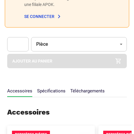
une filiale APOK.
SE CONNECTER
Unité
(Optionnel)
Pièce
Apok.Product.Detail.AddToCart.Quantity
(Optionnel)
AJOUTER AU PANIER
Accessoires
Spécifications
Téléchargements
Accessoires