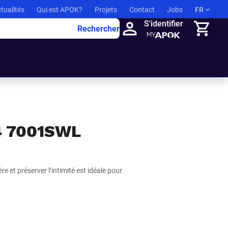
tualités
Qui est APOK?
Projets
Contact
Jobs
FR
S'identifier
Rechercher
Panier
4 7001SWL
re et préserver l’intimité est idéale pour