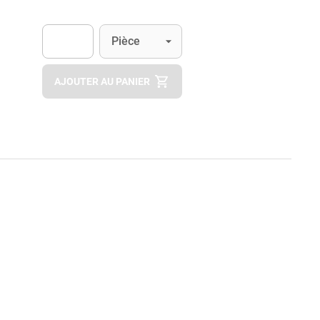
Unité
(Optionnel)
Pièce
Apok.Product.Detail.AddToCart.Quantity
(Optionnel)
AJOUTER AU PANIER