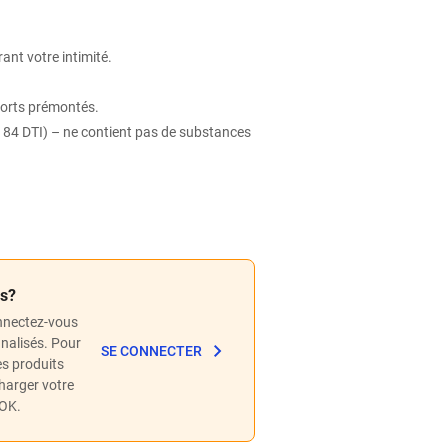
rant votre intimité.
pports prémontés.
84 DTI) – ne contient pas de substances
és?
nnectez-vous
nnalisés. Pour
SE CONNECTER
les produits
charger votre
POK.