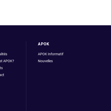
APOK
lités
APOK Informatif
est APOK?
Nouvelles
ts
act