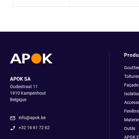
Produ
Gouttie
Toiture
APOK SA
Façade
Oudestraat 11
1910
Kampenhout
Isolatio
Belgique
Accesso
Fenêtre
info@apok.be
Materiel
+32 16 61 72 62
Outils
APOK E