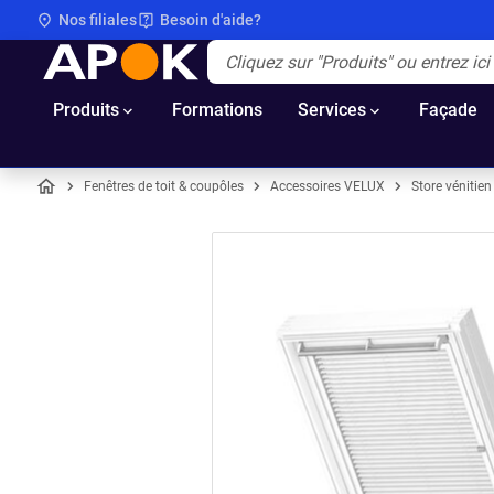
Nos filiales
Besoin d'aide?
APOK
Apok.Header.Search.Label
(Optionnel)
Produits
Formations
Services
Façade
Fenêtres de toit & coupôles
Accessoires VELUX
Store vénitien
Accueil