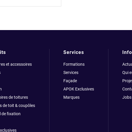
its
Services
Info
res et accessoires
Formations
Actua
s
Services
Qui 
Façade
Proje
n
APOK Exclusives
Cont
ires de toitures
Marques
Jobs
s de toit & coupôles
 de fixation
xclusives