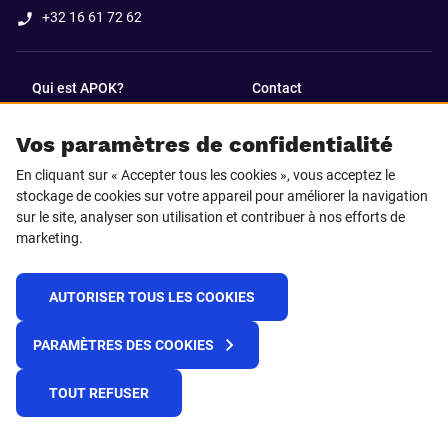
+32 16 61 72 62
Qui est APOK?
Contact
Vos paramètres de confidentialité
SUIVEZ-NOUS SUR
En cliquant sur « Accepter tous les cookies », vous acceptez le
Facebook
LinkedIn
stockage de cookies sur votre appareil pour améliorer la navigation
sur le site, analyser son utilisation et contribuer à nos efforts de
marketing.
Instagram
TikTok
AUTORISER TOUS LES COOKIES
© 2025 APOK
PARAMÈTRES DES COOKIES
Frais de livraison
Cookies
Déclaration de confidentialité
Conditions générales
Plateforme de recueil d'alertes
TOUT REFUSER
Règlement REACH