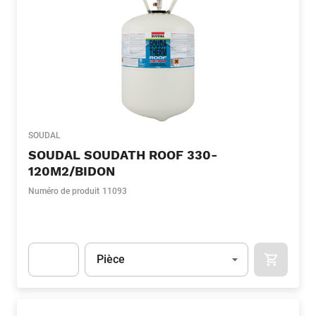
SOUDAL
SOUDAL SOUDATH ROOF 330-
120M2/BIDON
Numéro de produit
11093
Unité
(Optionnel)
Pièce
APOK.CA
Apok.Product.Detail.AddToCart.Quantity
(Optionnel)