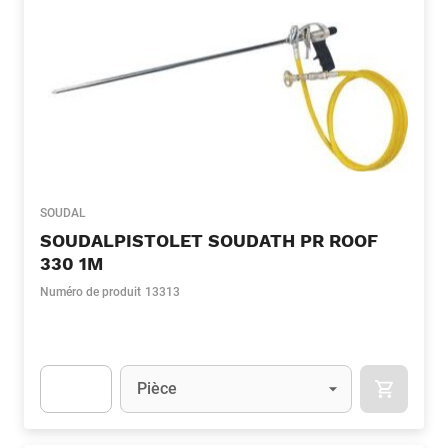
SOUDAL
SOUDALPISTOLET SOUDATH PR ROOF
330 1M
Numéro de produit
13313
Unité
(Optionnel)
Pièce
APOK.CA
Apok.Product.Detail.AddToCart.Quantity
(Optionnel)