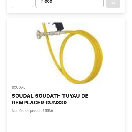
Pièce
APOK.CA
Apok.Product.Detail.AddToCart.Quantity
(Optionnel)
SOUDAL
SOUDAL SOUDATH TUYAU DE
REMPLACER GUN330
Numéro de produit
35530