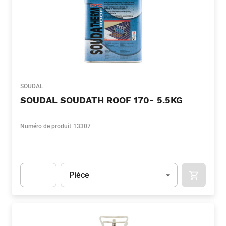
SOUDAL
SOUDAL SOUDATH ROOF 170- 5.5KG
Numéro de produit
13307
Unité
(Optionnel)
Pièce
APOK.CA
Apok.Product.Detail.AddToCart.Quantity
(Optionnel)