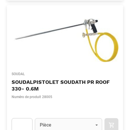
SOUDAL
SOUDALPISTOLET SOUDATH PR ROOF
330- 0.6M
Numéro de produit
28005
Unité
(Optionnel)
Pièce
APOK.CA