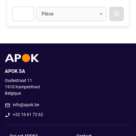
Unité
(Optionnel)
Pièce
APOK.CA
Apok.Product.Detail.AddToCart.Quantity
(Optionnel)
APOK SA
Oudestraat 11
1910
Kampenhout
Belgique
info@apok.be
+32 16 61 72 62