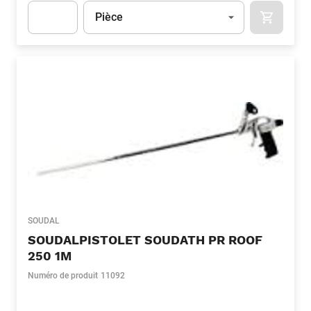
Unité
(Optionnel)
Pièce
APOK.CA
Apok.Product.Detail.AddToCart.Quantity
(Optionnel)
SOUDAL
SOUDALPISTOLET SOUDATH PR ROOF
250 1M
Numéro de produit
11092