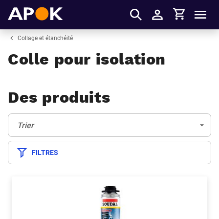
Panier
APOK
Men
S'identifier
Collage et étanchéité
Colle pour isolation
Des produits
Trier:
(Optionnel)
Trier
FILTRES