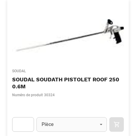
SOUDAL
SOUDAL SOUDATH PISTOLET ROOF 250
0.6M
Numéro de produit
30324
Unité
(Optionnel)
Pièce
APOK.CA
Apok.Product.Detail.AddToCart.Quantity
(Optionnel)