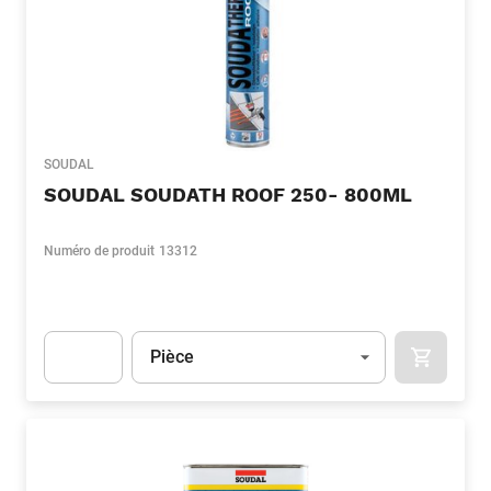
SOUDAL
SOUDAL SOUDATH ROOF 250- 800ML
Numéro de produit
13312
Unité
(Optionnel)
Pièce
APOK.CA
Apok.Product.Detail.AddToCart.Quantity
(Optionnel)