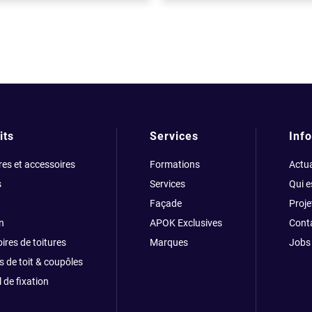
its
Services
Info
res et accessoires
Formations
Actua
s
Services
Qui 
Façade
Proje
n
APOK Exclusives
Cont
ires de toitures
Marques
Jobs
s de toit & coupôles
 de fixation