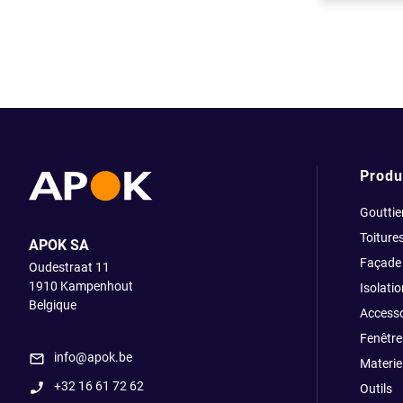
Produ
Gouttie
Toiture
APOK SA
Façade
Oudestraat 11
1910
Kampenhout
Isolatio
Belgique
Accesso
Fenêtre
info@apok.be
Materiel
+32 16 61 72 62
Outils