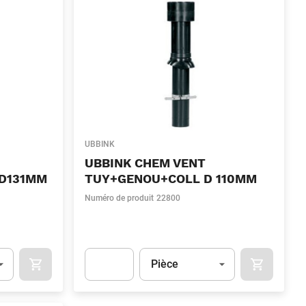
UBBINK
UBBINK CHEM VENT
D131MM
TUY+GENOU+COLL D 110MM
Numéro de produit
22800
Unité
(Optionnel)
Pièce
OCART
APOK.CATEGORY.PRODUCTS.CART.ADDTOCART
APOK.CAT
.Quantity
(Optionnel)
Apok.Product.Detail.AddToCart.Quantity
(Optionn