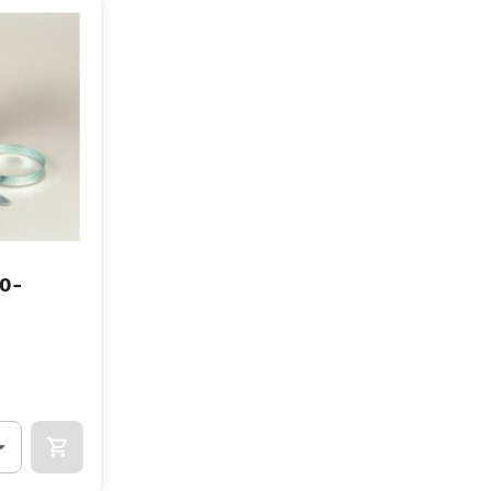
0-
OCART
APOK.CATEGORY.PRODUCTS.CART.ADDTOCART
.Quantity
(Optionnel)