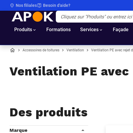
Nos filiales
Besoin d'aide?
APOK
Apok.Header.Search.Label
(Optionnel)
Produits
Formations
Services
Façade
Accessoires de toitures
Ventilation
Ventilation PE avec rejet 
Accueil
Ventilation PE avec
Des produits
Filtres
Marque