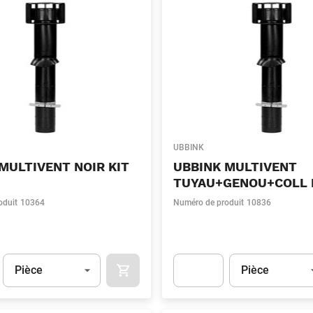
UBBINK
MULTIVENT NOIR KIT
UBBINK MULTIVENT
TUYAU+GENOU+COLL 
oduit
10364
Numéro de produit
10836
Unité
(Optionnel)
Unité
(Optionnel)
Pièce
Pièce
APOK.CATEGORY.PRODUCTS.CART.ADDT
t.Detail.AddToCart.Quantity
(Optionnel)
Apok.Product.Detail.AddToCart