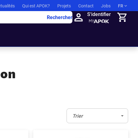
tualités
Qui est APOK?
Projets
Contact
Jobs
FR
S'identifier
Rechercher
Panier
ion
Trier:
(Optionnel)
Trier