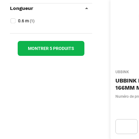
Longueur
Collapse filter
Longueur
(Optionnel)
0.6 m
(1)
MONTRER 5 PRODUITS
UBBINK
UBBINK
166MM 
Numéro de pr
Apok.Produc