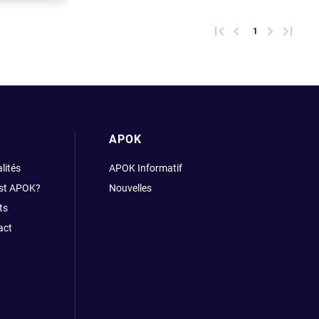
Première page
Page précédente
1
Prochaine 
Derniè
APOK
lités
APOK Informatif
est APOK?
Nouvelles
ts
act