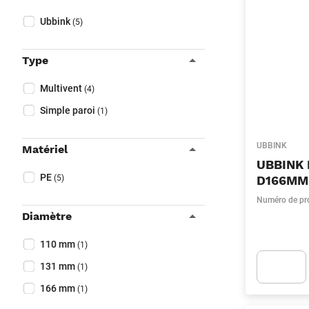
Fermer filtres
Collapse filter
Marque
(Optionnel)
Ubbink
(5)
Type
Collapse filter
Type
(Optionnel)
Multivent
(4)
Simple paroi
(1)
UBBINK
Matériel
UBBINK 
Collapse filter
Matériel
(Optionnel)
PE
(5)
D166MM
Numéro de pr
Diamètre
Collapse filter
Diamètre
(Optionnel)
110 mm
(1)
131 mm
(1)
166 mm
(1)
Apok.Produc