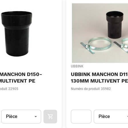
UBBINK
 MANCHON D150-
UBBINK MANCHON D11
MULTIVENT PE
130MM MULTIVENT PE
oduit
22905
Numéro de produit
35982
Unité
(Optionnel)
Unité
(Optionnel)
Pièce
Pièce
APOK.CATEGORY.PRODUCTS.CART.ADDT
t.Detail.AddToCart.Quantity
(Optionnel)
Apok.Product.Detail.AddToCart