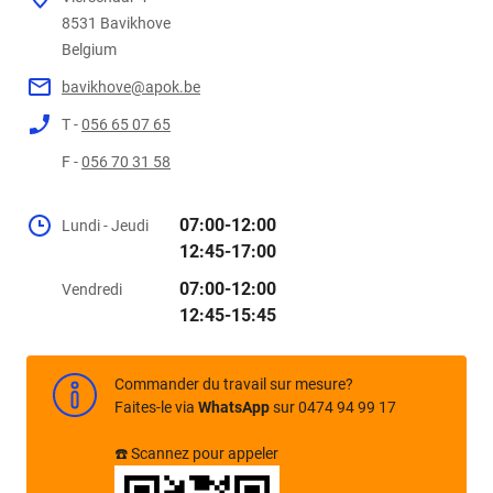
8531
Belgium
bavikhove@apok.be
T -
056 65 07 65
F -
056 70 31 58
07:00-12:00
Lundi - Jeudi
12:45-17:00
07:00-12:00
Vendredi
12:45-15:45
Commander du travail sur mesure?
Faites-le via
WhatsApp
sur 0474 94 99 17
☎️ Scannez pour appeler