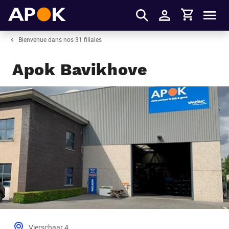
Panier
APOK
Men
S'identifier
Bienvenue dans nos 31 filiales
Apok Bavikhove