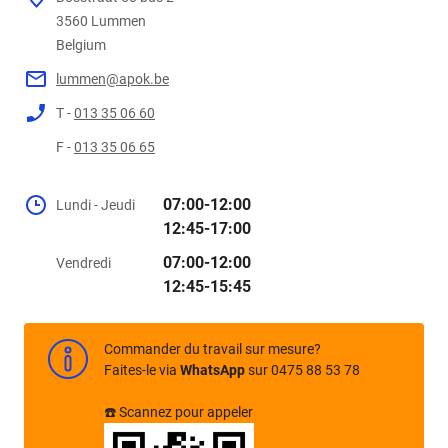
3560
Belgium
lummen@apok.be
T -
013 35 06 60
F -
013 35 06 65
07:00-12:00
Lundi - Jeudi
12:45-17:00
07:00-12:00
Vendredi
12:45-15:45
Commander du travail sur mesure?
Faites-le via
WhatsApp
sur 0475 88 53 78
☎️ Scannez pour appeler