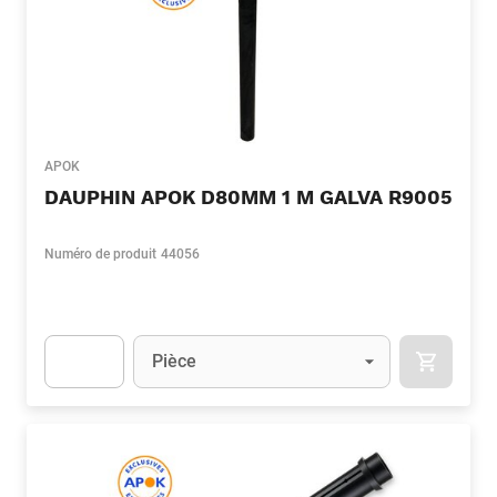
APOK
DAUPHIN APOK D80MM 1 M GALVA R9005
Numéro de produit
44056
Unité
(Optionnel)
Pièce
APOK.CA
Apok.Product.Detail.AddToCart.Quantity
(Optionnel)