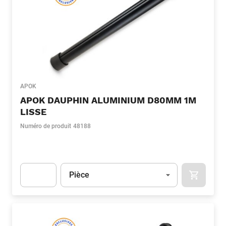
APOK
APOK DAUPHIN ALUMINIUM D80MM 1M
LISSE
Numéro de produit
48188
Unité
(Optionnel)
Pièce
APOK.CA
Apok.Product.Detail.AddToCart.Quantity
(Optionnel)