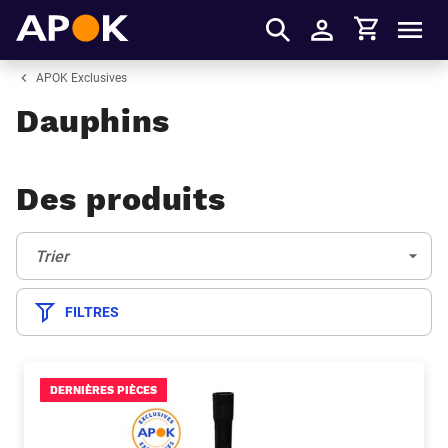
Panier
APOK
Men
S'identifier
APOK Exclusives
Dauphins
Des produits
Trier:
(Optionnel)
Trier
FILTRES
DERNIÈRES PIÈCES