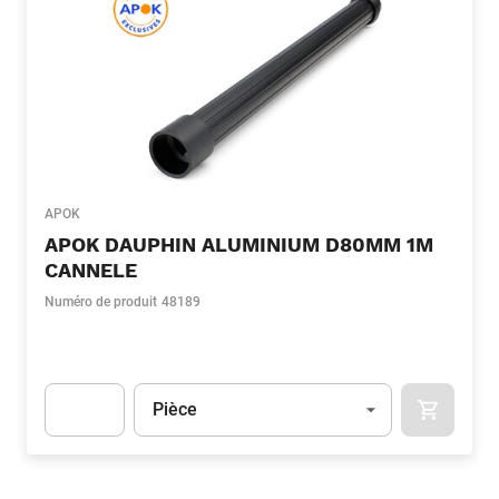
APOK
APOK DAUPHIN ALUMINIUM D80MM 1M
CANNELE
Numéro de produit
48189
Unité
(Optionnel)
Pièce
APOK.CA
Apok.Product.Detail.AddToCart.Quantity
(Optionnel)