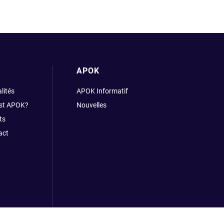
APOK
lités
APOK Informatif
est APOK?
Nouvelles
ts
act