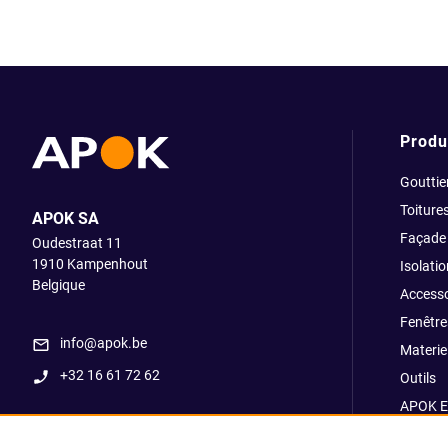
Produ
Gouttie
Toiture
APOK SA
Façade
Oudestraat 11
1910
Kampenhout
Isolatio
Belgique
Accesso
Fenêtre
info@apok.be
Materiel
+32 16 61 72 62
Outils
APOK E
Soldes