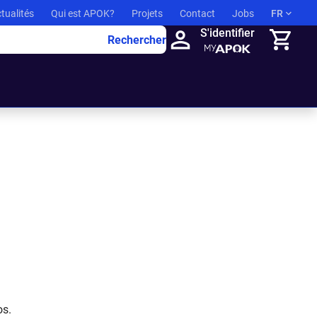
tualités
Qui est APOK?
Projets
Contact
Jobs
FR
S'identifier
Rechercher
Panier
os.