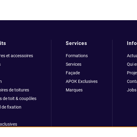
its
Services
Info
res et accessoires
Formations
Actua
s
Services
Qui 
Façade
Proje
n
APOK Exclusives
Cont
ires de toitures
Marques
Jobs
s de toit & coupôles
 de fixation
xclusives