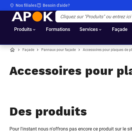
Nos filiales
Besoin d'aide?
APOK
Apok.Header.Search.Label
(Optionnel)
Produits
Formations
Services
Façade
Façade
Pannaux pour façade
Accessoires pour plaques de pl
Accueil
Accessoires pour pla
Des produits
Pour l'instant nous n'offrons pas encore ce produit sur le s