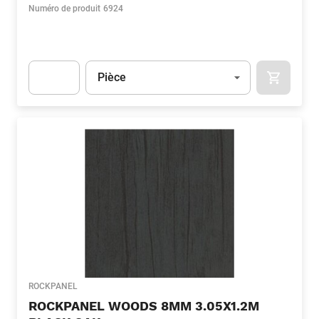
Numéro de produit
6924
Unité
(Optionnel)
Pièce
APOK.CA
Apok.Product.Detail.AddToCart.Quantity
(Optionnel)
ROCKPANEL
ROCKPANEL WOODS 8MM 3.05X1.2M