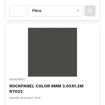
Unité
(Optionnel)
Pièce
APOK.CA
Apok.Product.Detail.AddToCart.Quantity
(Optionnel)
ROCKPANEL
ROCKPANEL COLOR 8MM 3.05X1.2M
R7022
Numéro de produit
2938