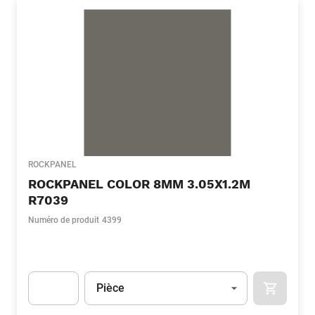
ROCKPANEL
ROCKPANEL COLOR 8MM 3.05X1.2M
R7039
Numéro de produit
4399
Unité
(Optionnel)
Pièce
APOK.CA
Apok.Product.Detail.AddToCart.Quantity
(Optionnel)