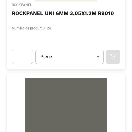
ROCKPANEL
ROCKPANEL UNI 6MM 3.05X1.2M R9010
Numéro de produit
9124
Unité
(Optionnel)
Pièce
APOK.CA
Apok.Product.Detail.AddToCart.Quantity
(Optionnel)