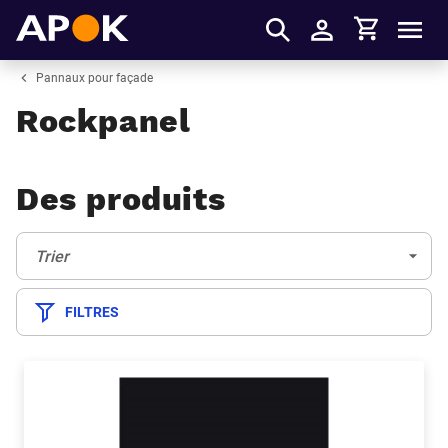
Panier
APOK
Men
S'identifier
Pannaux pour façade
Rockpanel
Des produits
Trier:
(Optionnel)
Trier
FILTRES