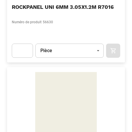
ROCKPANEL UNI 6MM 3.05X1.2M R7016
Numéro de produit
56630
Unité
(Optionnel)
Pièce
APOK.CA
Apok.Product.Detail.AddToCart.Quantity
(Optionnel)