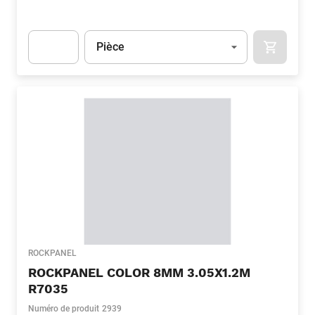
Unité
(Optionnel)
Pièce
APOK.CA
Apok.Product.Detail.AddToCart.Quantity
(Optionnel)
ROCKPANEL
ROCKPANEL COLOR 8MM 3.05X1.2M
R7035
Numéro de produit
2939