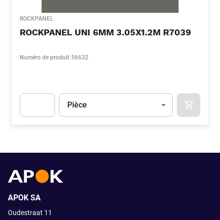
ROCKPANEL
ROCKPANEL UNI 6MM 3.05X1.2M R7039
Numéro de produit
56632
Unité
(Optionnel)
Pièce
APOK.CA
Apok.Product.Detail.AddToCart.Quantity
(Optionnel)
APOK SA
Oudestraat 11