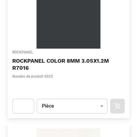
ROCKPANEL
ROCKPANEL COLOR 8MM 3.05X1.2M
R7016
Numéro de produit
6925
Unité
(Optionnel)
Pièce
APOK.CA
Apok.Product.Detail.AddToCart.Quantity
(Optionnel)