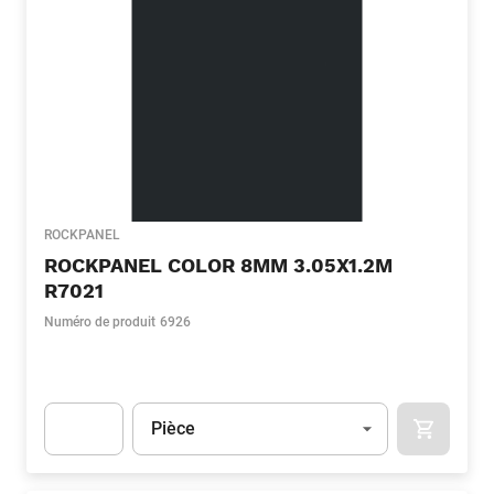
ROCKPANEL
ROCKPANEL COLOR 8MM 3.05X1.2M
R7021
Numéro de produit
6926
Unité
(Optionnel)
Pièce
APOK.CA
Apok.Product.Detail.AddToCart.Quantity
(Optionnel)