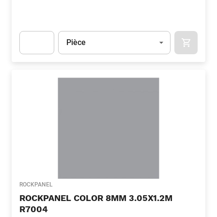
Unité
(Optionnel)
Pièce
APOK.CA
Apok.Product.Detail.AddToCart.Quantity
(Optionnel)
ROCKPANEL
ROCKPANEL COLOR 8MM 3.05X1.2M
R7004