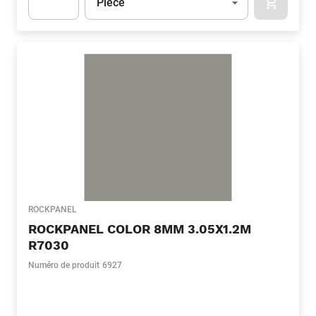
Pièce
APOK.CA
Apok.Product.Detail.AddToCart.Quantity
(Optionnel)
ROCKPANEL
ROCKPANEL COLOR 8MM 3.05X1.2M
R7030
Numéro de produit
6927