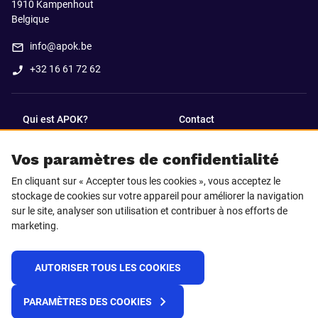
1910
Kampenhout
Belgique
info@apok.be
+32 16 61 72 62
Qui est APOK?
Contact
Vos paramètres de confidentialité
SUIVEZ-NOUS SUR
En cliquant sur « Accepter tous les cookies », vous acceptez le
Facebook
LinkedIn
stockage de cookies sur votre appareil pour améliorer la navigation
sur le site, analyser son utilisation et contribuer à nos efforts de
marketing.
Instagram
TikTok
AUTORISER TOUS LES COOKIES
© 2025 APOK
PARAMÈTRES DES COOKIES
Frais de livraison
Cookies
Déclaration de confidentialité