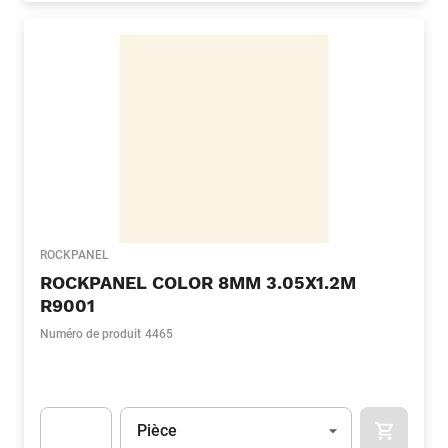
ROCKPANEL
ROCKPANEL COLOR 8MM 3.05X1.2M
R9001
Numéro de produit
4465
Unité
(Optionnel)
Pièce
APOK.CA