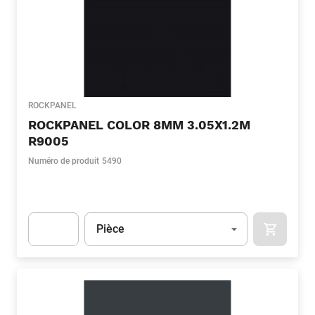
ROCKPANEL
ROCKPANEL COLOR 8MM 3.05X1.2M
R9005
Numéro de produit
5490
Unité
(Optionnel)
Pièce
APOK.CA
Apok.Product.Detail.AddToCart.Quantity
(Optionnel)