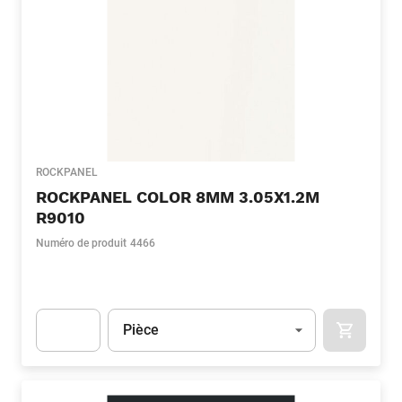
ROCKPANEL
ROCKPANEL COLOR 8MM 3.05X1.2M
R9010
Numéro de produit
4466
Unité
(Optionnel)
Pièce
APOK.CA
Apok.Product.Detail.AddToCart.Quantity
(Optionnel)