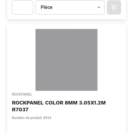
Unité
(Optionnel)
Pièce
APOK.CA
Apok.Product.Detail.AddToCart.Quantity
(Optionnel)
ROCKPANEL
ROCKPANEL COLOR 8MM 3.05X1.2M
R7037
Numéro de produit
4934