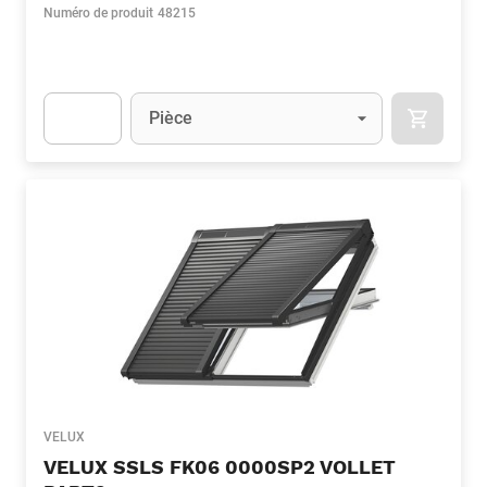
Numéro de produit
48215
Unité
(Optionnel)
Pièce
APOK.CA
Apok.Product.Detail.AddToCart.Quantity
(Optionnel)
VELUX
VELUX SSLS FK06 0000SP2 VOLLET