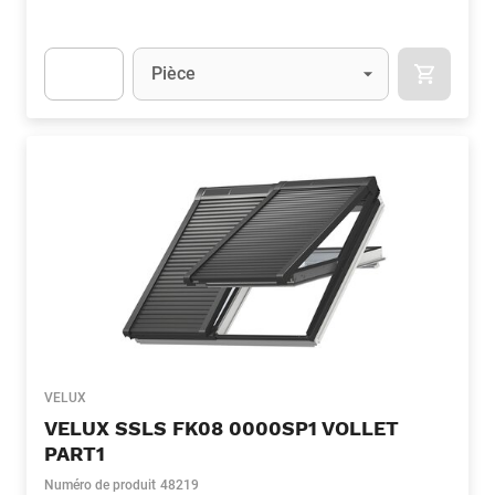
Unité
(Optionnel)
Pièce
APOK.CA
Apok.Product.Detail.AddToCart.Quantity
(Optionnel)
VELUX
VELUX SSLS FK08 0000SP1 VOLLET
PART1
Numéro de produit
48219