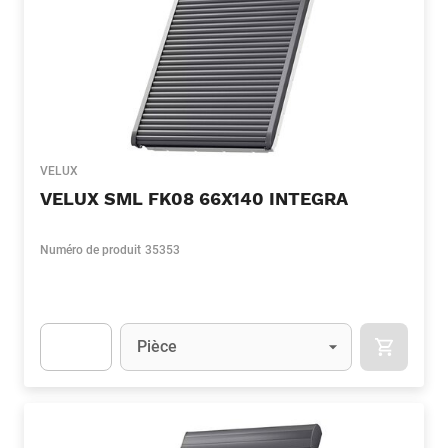
VELUX
VELUX SML FK08 66X140 INTEGRA
Numéro de produit
35353
Unité
(Optionnel)
Pièce
APOK.CA
Apok.Product.Detail.AddToCart.Quantity
(Optionnel)