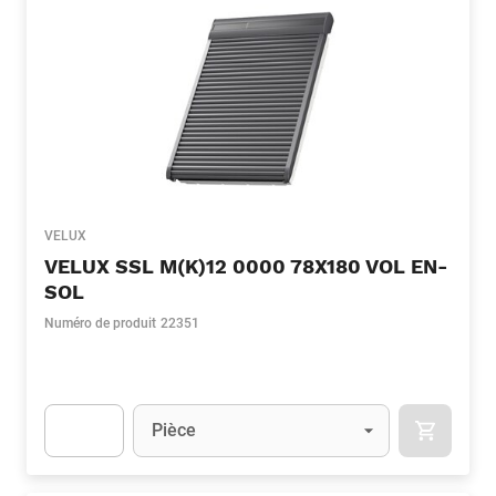
VELUX
VELUX SSL M(K)12 0000 78X180 VOL EN-
SOL
Numéro de produit
22351
Unité
(Optionnel)
Pièce
APOK.CA
Apok.Product.Detail.AddToCart.Quantity
(Optionnel)