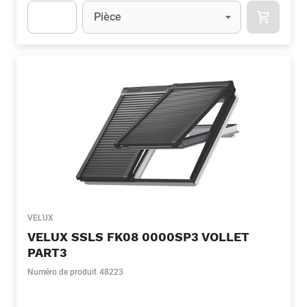
Unité
(Optionnel)
Pièce
APOK.CA
Apok.Product.Detail.AddToCart.Quantity
(Optionnel)
VELUX
VELUX SSLS FK08 0000SP3 VOLLET
PART3
Numéro de produit
48223