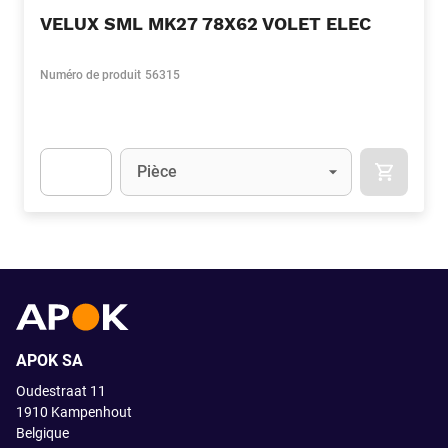
VELUX SML MK27 78X62 VOLET ELEC
Numéro de produit
56315
Unité
(Optionnel)
Pièce
APOK.CA
Apok.Product.Detail.AddToCart.Quantity
(Optionnel)
APOK SA
Oudestraat 11
1910
Kampenhout
Belgique