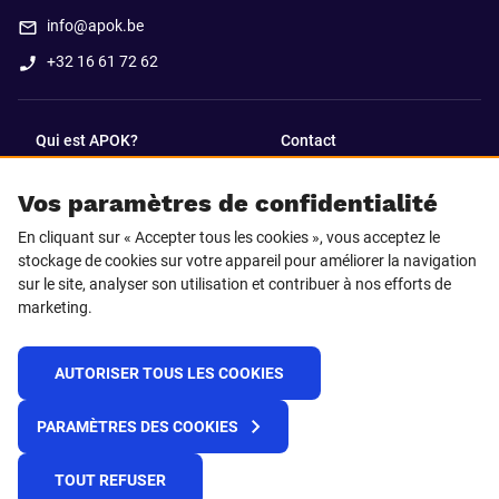
info@apok.be
+32 16 61 72 62
Qui est APOK?
Contact
Vos paramètres de confidentialité
SUIVEZ-NOUS SUR
En cliquant sur « Accepter tous les cookies », vous acceptez le
Facebook
LinkedIn
stockage de cookies sur votre appareil pour améliorer la navigation
sur le site, analyser son utilisation et contribuer à nos efforts de
marketing.
Instagram
TikTok
AUTORISER TOUS LES COOKIES
© 2025 APOK
PARAMÈTRES DES COOKIES
Frais de livraison
Cookies
Déclaration de confidentialité
Conditions générales
Plateforme de recueil d'alertes
TOUT REFUSER
Règlement REACH