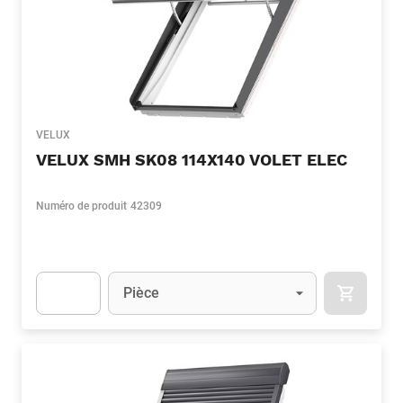
VELUX
VELUX SMH SK08 114X140 VOLET ELEC
Numéro de produit
42309
Unité
(Optionnel)
Pièce
APOK.CA
Apok.Product.Detail.AddToCart.Quantity
(Optionnel)