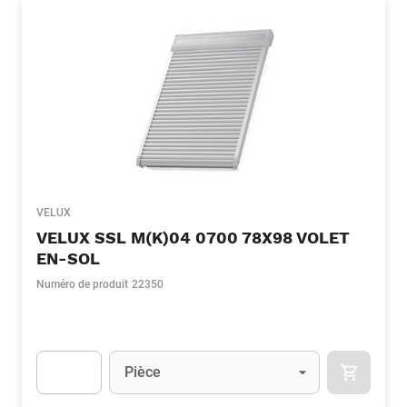
VELUX
VELUX SSL M(K)04 0700 78X98 VOLET
EN-SOL
Numéro de produit
22350
Unité
(Optionnel)
Pièce
APOK.CA
Apok.Product.Detail.AddToCart.Quantity
(Optionnel)