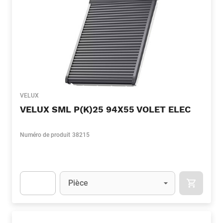
VELUX
VELUX SML P(K)25 94X55 VOLET ELEC
Numéro de produit
38215
Unité
(Optionnel)
Pièce
APOK.CA
Apok.Product.Detail.AddToCart.Quantity
(Optionnel)