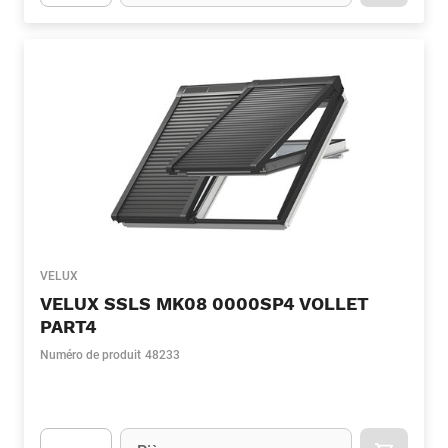
Apok.Product.Detail.AddToCart.Quantity
(Optionnel)
VELUX
VELUX SSLS MK08 0000SP4 VOLLET
PART4
Numéro de produit
48233
Unité
(Optionnel)