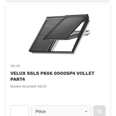
VELUX
VELUX SSLS PK06 0000SP4 VOLLET
PART4
Numéro de produit
48235
Unité
(Optionnel)
Pièce
APOK.CA