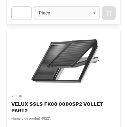
Unité
(Optionnel)
Pièce
APOK.CA
Apok.Product.Detail.AddToCart.Quantity
(Optionnel)
VELUX
VELUX SSLS FK08 0000SP2 VOLLET
PART2
Numéro de produit
48221