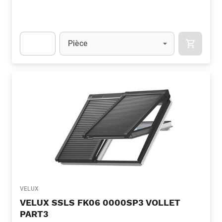
Unité
(Optionnel)
Pièce
APOK.CA
Apok.Product.Detail.AddToCart.Quantity
(Optionnel)
VELUX
VELUX SSLS FK06 0000SP3 VOLLET
PART3