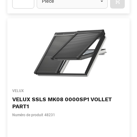
Pièce
APOK.CA
Apok.Product.Detail.AddToCart.Quantity
(Optionnel)
VELUX
VELUX SSLS MK08 0000SP1 VOLLET
PART1
Numéro de produit
48231