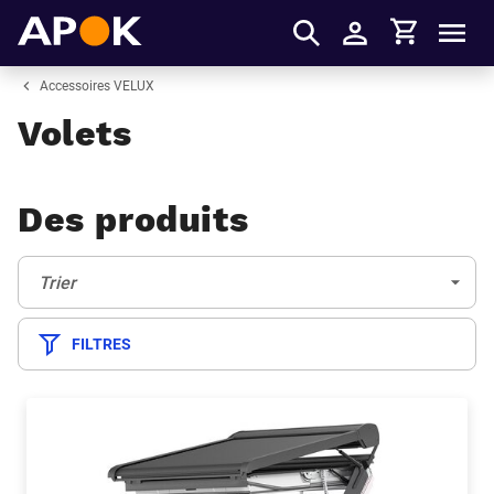
Panier
APOK
Men
S'identifier
Accessoires VELUX
Volets
Des produits
Trier:
(Optionnel)
Trier
FILTRES