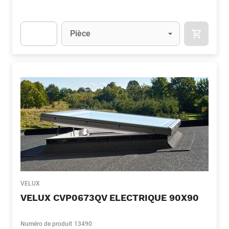
Unité
(Optionnel)
Pièce
APOK.CA
Apok.Product.Detail.AddToCart.Quantity
(Optionnel)
VELUX
VELUX CVP0673QV ELECTRIQUE 90X90
Numéro de produit
13490