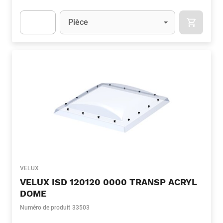
Unité
(Optionnel)
Pièce
APOK.CA
Apok.Product.Detail.AddToCart.Quantity
(Optionnel)
VELUX
VELUX ISD 120120 0000 TRANSP ACRYL
DOME
Numéro de produit
33503