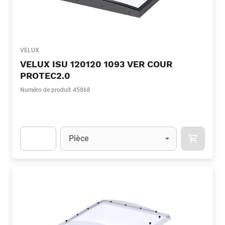
VELUX
VELUX ISU 120120 1093 VER COUR
PROTEC2.0
Numéro de produit
45868
Unité
(Optionnel)
Pièce
APOK.CA
Apok.Product.Detail.AddToCart.Quantity
(Optionnel)