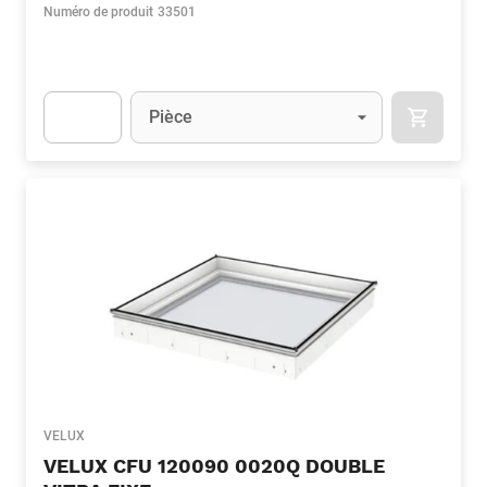
Numéro de produit
33501
Unité
(Optionnel)
Pièce
APOK.CA
Apok.Product.Detail.AddToCart.Quantity
(Optionnel)
VELUX
VELUX CFU 120090 0020Q DOUBLE