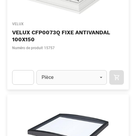
VELUX
VELUX CFP0073Q FIXE ANTIVANDAL
100X150
Numéro de produit
15757
Unité
(Optionnel)
Pièce
APOK.CA
Apok.Product.Detail.AddToCart.Quantity
(Optionnel)