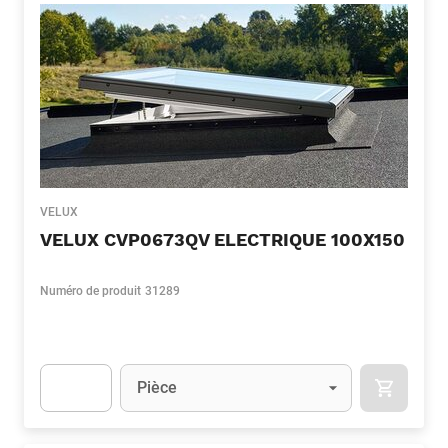
VELUX
VELUX CVP0673QV ELECTRIQUE 100X150
Numéro de produit
31289
Unité
(Optionnel)
Pièce
APOK.CA
Apok.Product.Detail.AddToCart.Quantity
(Optionnel)