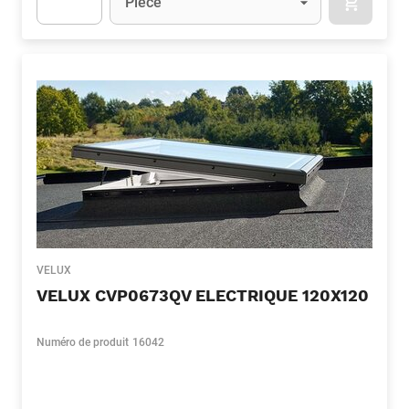
Pièce
APOK.CA
Apok.Product.Detail.AddToCart.Quantity
(Optionnel)
VELUX
VELUX CVP0673QV ELECTRIQUE 120X120
Numéro de produit
16042