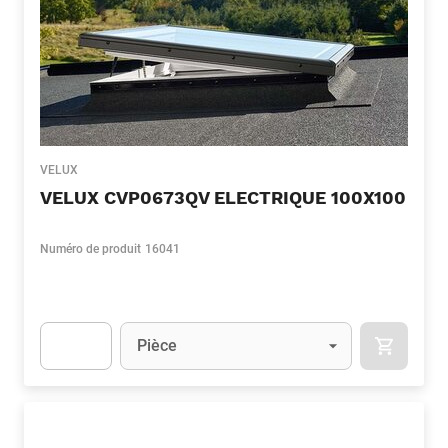
VELUX
VELUX CVP0673QV ELECTRIQUE 100X100
Numéro de produit
16041
Unité
(Optionnel)
Pièce
APOK.CA
Apok.Product.Detail.AddToCart.Quantity
(Optionnel)