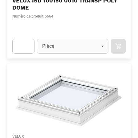
VELUX ISD 100150 0010 TRANSP POLY
DOME
Numéro de produit
5664
Unité
(Optionnel)
Pièce
APOK.CA
Apok.Product.Detail.AddToCart.Quantity
(Optionnel)
VELUX