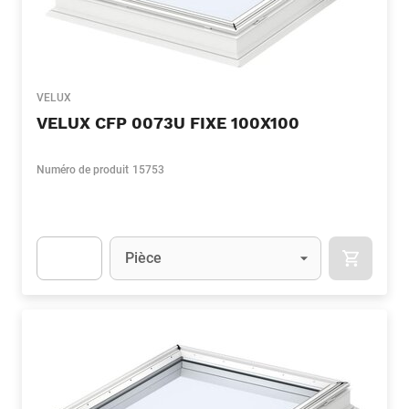
VELUX
VELUX CFP 0073U FIXE 100X100
Numéro de produit
15753
Unité
(Optionnel)
Pièce
APOK.CA
Apok.Product.Detail.AddToCart.Quantity
(Optionnel)