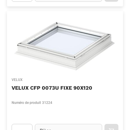
Apok.Product.Detail.AddToCart.Quantity
(Optionnel)
VELUX
VELUX CFP 0073U FIXE 90X120
Numéro de produit
31224
Unité
(Optionnel)