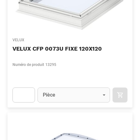
VELUX
VELUX CFP 0073U FIXE 120X120
Numéro de produit
13295
Unité
(Optionnel)
Pièce
APOK.CA
Apok.Product.Detail.AddToCart.Quantity
(Optionnel)