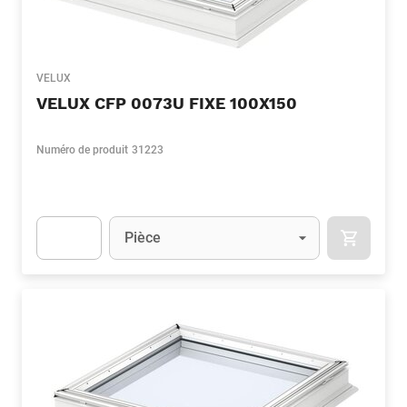
VELUX
VELUX CFP 0073U FIXE 100X150
Numéro de produit
31223
Unité
(Optionnel)
Pièce
APOK.CA
Apok.Product.Detail.AddToCart.Quantity
(Optionnel)