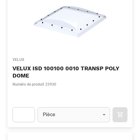
VELUX
VELUX ISD 100100 0010 TRANSP POLY
DOME
Numéro de produit
23930
Unité
(Optionnel)
Pièce
APOK.CA
Apok.Product.Detail.AddToCart.Quantity
(Optionnel)