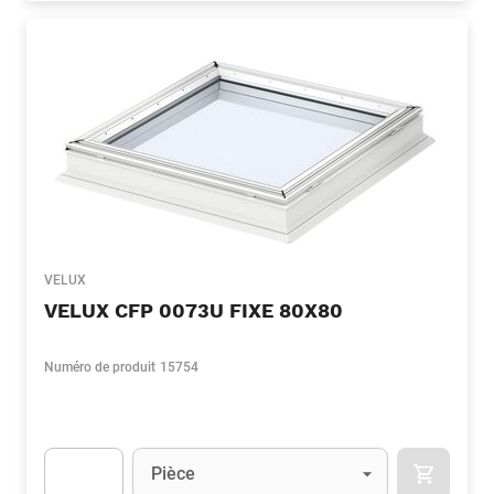
VELUX
VELUX CFP 0073U FIXE 80X80
Numéro de produit
15754
Unité
(Optionnel)
Pièce
APOK.CA