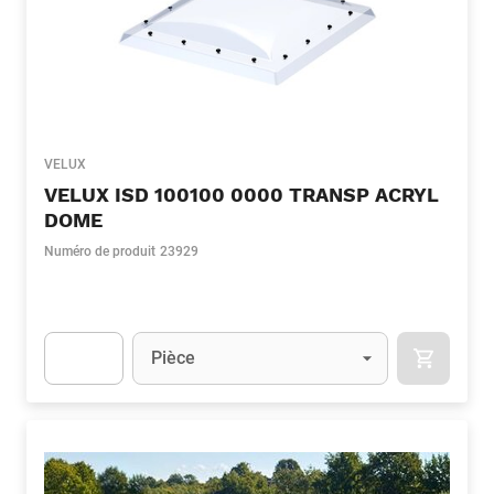
VELUX
VELUX ISD 100100 0000 TRANSP ACRYL
DOME
Numéro de produit
23929
Unité
(Optionnel)
Pièce
APOK.CA
Apok.Product.Detail.AddToCart.Quantity
(Optionnel)