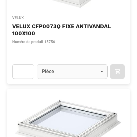
VELUX
VELUX CFP0073Q FIXE ANTIVANDAL
100X100
Numéro de produit
15756
Unité
(Optionnel)
Pièce
APOK.CA
Apok.Product.Detail.AddToCart.Quantity
(Optionnel)