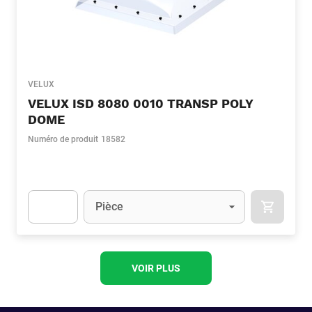
VELUX
VELUX ISD 8080 0010 TRANSP POLY
DOME
Numéro de produit
18582
Unité
(Optionnel)
Pièce
APOK.CA
Apok.Product.Detail.AddToCart.Quantity
(Optionnel)
VOIR PLUS