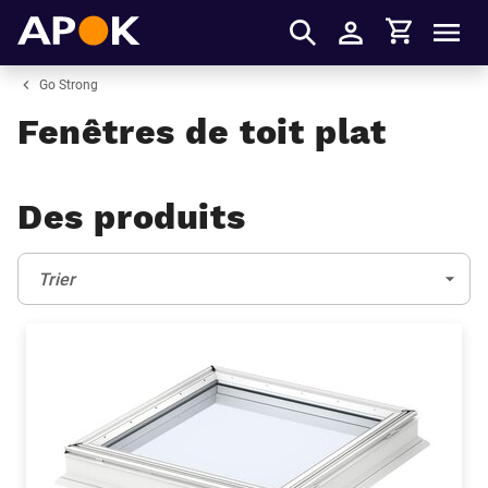
Panier
APOK
Men
S'identifier
Go Strong
Fenêtres de toit plat
Des produits
Trier:
(Optionnel)
Trier