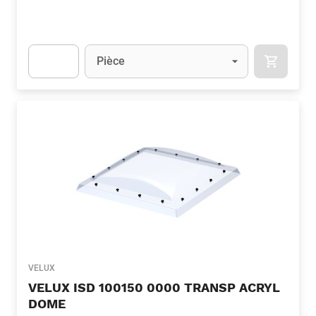
Unité
(Optionnel)
Pièce
APOK.CA
Apok.Product.Detail.AddToCart.Quantity
(Optionnel)
VELUX
VELUX ISD 100150 0000 TRANSP ACRYL
DOME