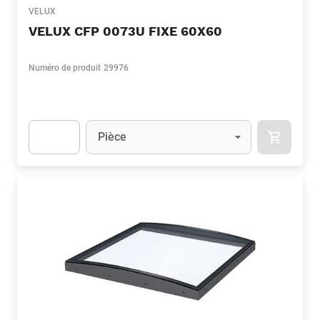
VELUX
VELUX CFP 0073U FIXE 60X60
Numéro de produit
29976
Unité
(Optionnel)
Pièce
APOK.CA
Apok.Product.Detail.AddToCart.Quantity
(Optionnel)