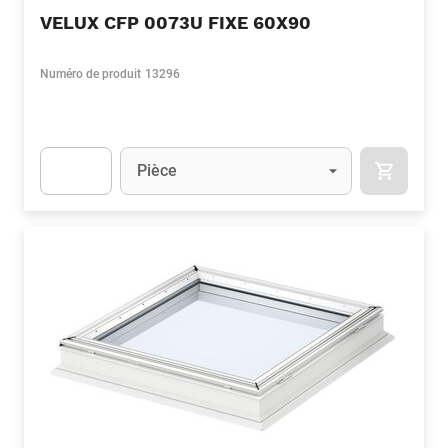
VELUX CFP 0073U FIXE 60X90
Numéro de produit
13296
Unité
(Optionnel)
Pièce
APOK.CA
Apok.Product.Detail.AddToCart.Quantity
(Optionnel)