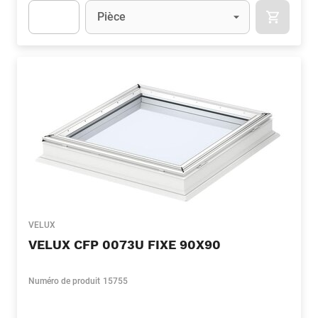
Unité
(Optionnel)
Pièce
APOK.CA
Apok.Product.Detail.AddToCart.Quantity
(Optionnel)
VELUX
VELUX CFP 0073U FIXE 90X90
Numéro de produit
15755