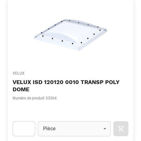
VELUX
VELUX ISD 120120 0010 TRANSP POLY
DOME
Numéro de produit
33504
Unité
(Optionnel)
Pièce
APOK.CA
Apok.Product.Detail.AddToCart.Quantity
(Optionnel)