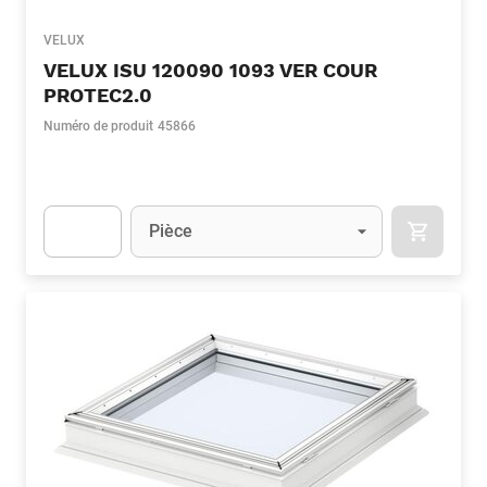
VELUX
VELUX ISU 120090 1093 VER COUR
PROTEC2.0
Numéro de produit
45866
Unité
(Optionnel)
Pièce
APOK.CA
Apok.Product.Detail.AddToCart.Quantity
(Optionnel)