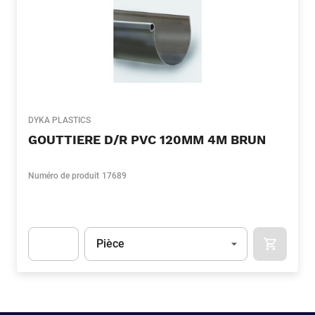
DYKA PLASTICS
GOUTTIERE D/R PVC 120MM 4M BRUN
Numéro de produit
17689
Unité
(Optionnel)
Pièce
APOK.CA
Apok.Product.Detail.AddToCart.Quantity
(Optionnel)