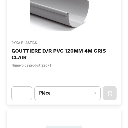
DYKA PLASTICS
GOUTTIERE D/R PVC 120MM 4M GRIS
CLAIR
Numéro de produit
22671
Unité
(Optionnel)
Pièce
APOK.CA
Apok.Product.Detail.AddToCart.Quantity
(Optionnel)