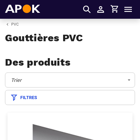
Panier
APOK
Men
S'identifier
PVC
Gouttières PVC
Des produits
Trier:
(Optionnel)
Trier
FILTRES