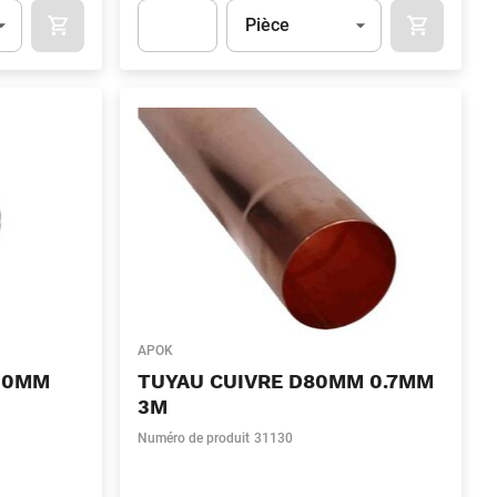
Unité
(Optionnel)
Pièce
OCART
APOK.CATEGORY.PRODUCTS.CART.ADDTOCART
APOK.CAT
.Quantity
(Optionnel)
Apok.Product.Detail.AddToCart.Quantity
(Optionn
APOK
100MM
TUYAU CUIVRE D80MM 0.7MM
3M
Numéro de produit
31130