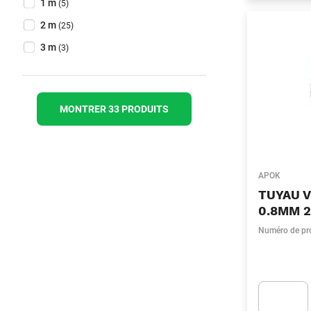
Longueur
(Optionnel)
1 m
(5)
2 m
(25)
3 m
(3)
MONTRER 33 PRODUITS
APOK
TUYAU 
0.8MM 
Numéro de pr