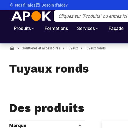
Nos filiales
Besoin d'aide?
APOK
Apok.Header.Search.Label
(Optionnel)
Produits
Formations
Services
Façade
Gouttieres et accessoires
Tuyaux
Tuyaux ronds
Accueil
Tuyaux ronds
Des produits
Filtres
Marque