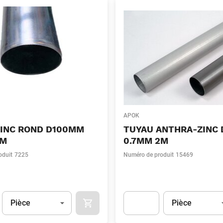
APOK
ZINC ROND D100MM
TUYAU ANTHRA-ZINC
2M
0.7MM 2M
oduit
7225
Numéro de produit
15469
Unité
(Optionnel)
Unité
(Optionnel)
Pièce
Pièce
APOK.CATEGORY.PRODUCTS.CART.ADDT
t.Detail.AddToCart.Quantity
(Optionnel)
Apok.Product.Detail.AddToCart