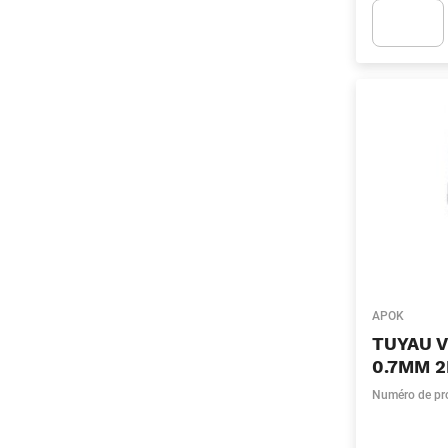
Apok.Produc
APOK
TUYAU 
0.7MM 
Numéro de pr