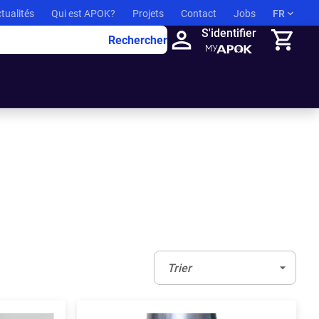
tualités
Qui est APOK?
Projets
Contact
Jobs
FR
S'identifier
Rechercher
Panier
Trier:
(Optionnel)
Trier