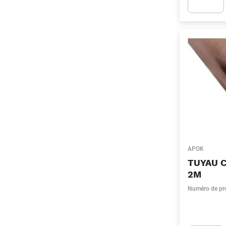
Apok.Produc
APOK
TUYAU 
2M
Numéro de pr