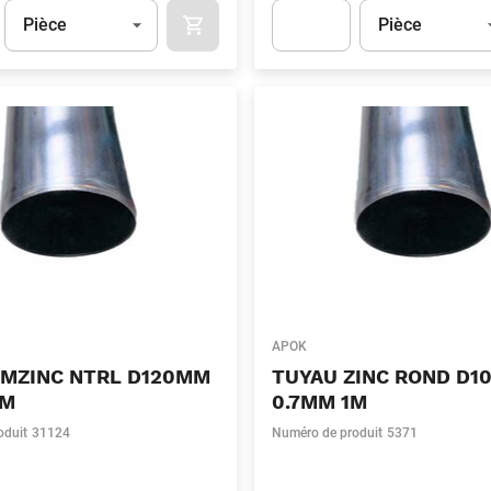
Unité
(Optionnel)
Unité
(Optionnel)
Pièce
Pièce
APOK.CATEGORY.PRODUCTS.CART.ADDT
t.Detail.AddToCart.Quantity
(Optionnel)
Apok.Product.Detail.AddToCart
APOK
VMZINC NTRL D120MM
TUYAU ZINC ROND D
2M
0.7MM 1M
oduit
31124
Numéro de produit
5371