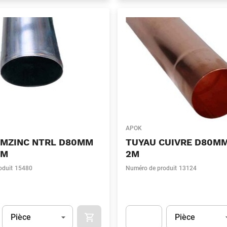
APOK
VMZINC NTRL D80MM
TUYAU CUIVRE D80M
2M
2M
oduit
15480
Numéro de produit
13124
Unité
(Optionnel)
Unité
(Optionnel)
Pièce
Pièce
APOK.CATEGORY.PRODUCTS.CART.ADDT