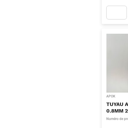
Apok.Produc
APOK
TUYAU 
0.8MM 
Numéro de pr