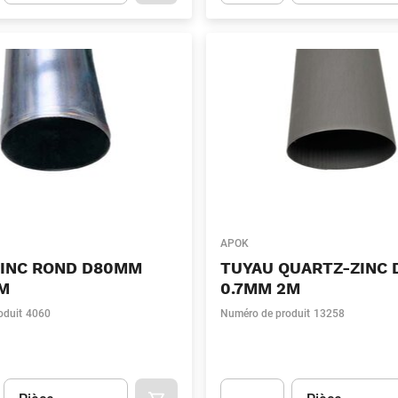
t.Detail.AddToCart.Quantity
(Optionnel)
Apok.Product.Detail.AddToCart
APOK
ZINC ROND D80MM
TUYAU QUARTZ-ZINC
1M
0.7MM 2M
oduit
4060
Numéro de produit
13258
Unité
(Optionnel)
Unité
(Optionnel)