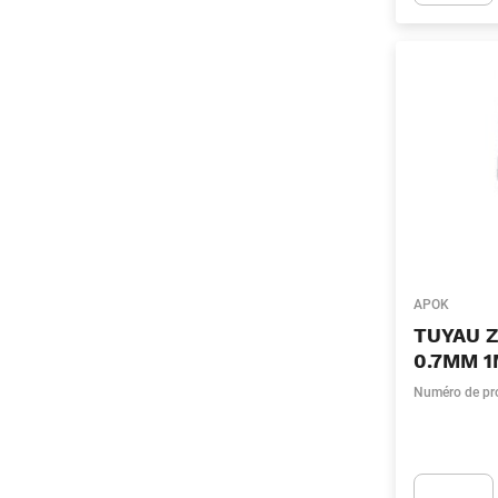
Apok.Produc
APOK
TUYAU 
0.7MM 
Numéro de pr