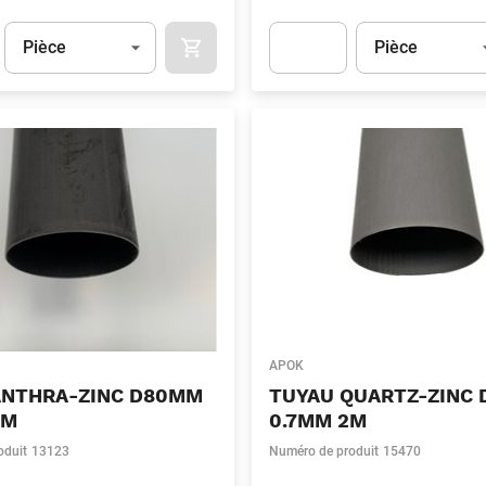
Unité
(Optionnel)
Unité
(Optionnel)
Pièce
Pièce
APOK.CATEGORY.PRODUCTS.CART.ADDT
t.Detail.AddToCart.Quantity
(Optionnel)
Apok.Product.Detail.AddToCart
APOK
ANTHRA-ZINC D80MM
TUYAU QUARTZ-ZINC
2M
0.7MM 2M
oduit
13123
Numéro de produit
15470