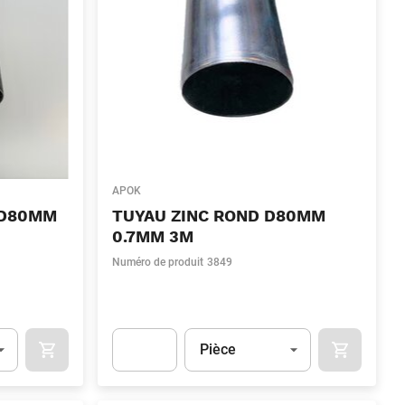
APOK
 D80MM
TUYAU ZINC ROND D80MM
0.7MM 3M
Numéro de produit
3849
Unité
(Optionnel)
Pièce
OCART
APOK.CATEGORY.PRODUCTS.CART.ADDTOCART
APOK.CAT
.Quantity
(Optionnel)
Apok.Product.Detail.AddToCart.Quantity
(Optionn