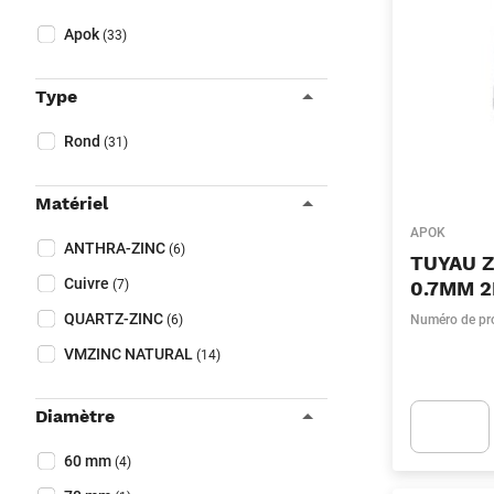
Fermer filtres
Collapse filter
Marque
(Optionnel)
Apok
(33)
Type
Collapse filter
Type
(Optionnel)
Rond
(31)
Matériel
Collapse filter
APOK
Matériel
(Optionnel)
ANTHRA-ZINC
(6)
TUYAU 
Cuivre
(7)
0.7MM 
QUARTZ-ZINC
(6)
Numéro de pr
VMZINC NATURAL
(14)
Diamètre
Collapse filter
Diamètre
(Optionnel)
60 mm
(4)
Apok.Produc