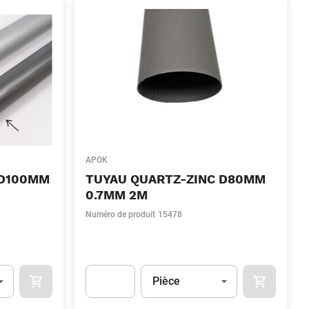
APOK
 D100MM
TUYAU QUARTZ-ZINC D80MM
0.7MM 2M
Numéro de produit
15478
Unité
(Optionnel)
Pièce
OCART
APOK.CATEGORY.PRODUCTS.CART.ADDTOCART
APOK.CAT
.Quantity
(Optionnel)
Apok.Product.Detail.AddToCart.Quantity
(Optionn