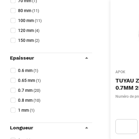
70 mm
(1)
80 mm
(11)
100 mm
(11)
120 mm
(4)
150 mm
(2)
Epaisseur
Collapse filter
Epaisseur
(Optionnel)
0.6 mm
(1)
APOK
TUYAU 
0.65 mm
(1)
0.7MM 
0.7 mm
(20)
Numéro de pr
0.8 mm
(10)
1 mm
(1)
Longueur
Collapse filter
Apok.Produc