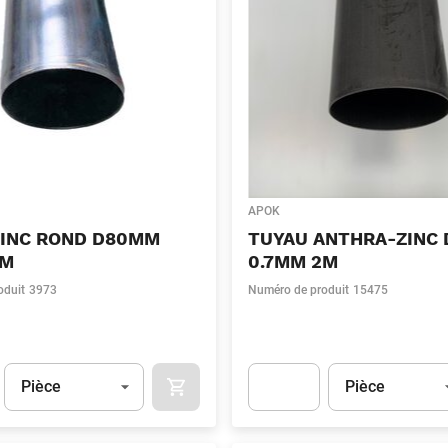
APOK
ZINC ROND D80MM
TUYAU ANTHRA-ZINC
2M
0.7MM 2M
oduit
3973
Numéro de produit
15475
Unité
(Optionnel)
Unité
(Optionnel)
Pièce
Pièce
APOK.CATEGORY.PRODUCTS.CART.ADDT
t.Detail.AddToCart.Quantity
(Optionnel)
Apok.Product.Detail.AddToCart