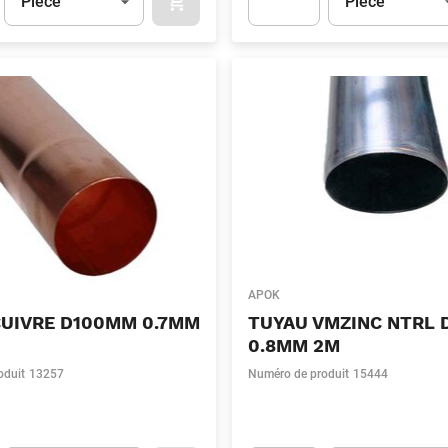
Pièce
Pièce
APOK.CATEGORY.PRODUCTS.CART.ADDT
t.Detail.AddToCart.Quantity
(Optionnel)
Apok.Product.Detail.AddToCart
APOK
CUIVRE D100MM 0.7MM
TUYAU VMZINC NTRL
0.8MM 2M
oduit
13257
Numéro de produit
15444