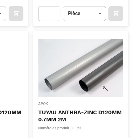
Unité
(Optionnel)
Pièce
OCART
APOK.CATEGORY.PRODUCTS.CART.ADDTOCART
APOK.CAT
.Quantity
(Optionnel)
Apok.Product.Detail.AddToCart.Quantity
(Optionn
APOK
 D120MM
TUYAU ANTHRA-ZINC D120MM
0.7MM 2M
Numéro de produit
31123