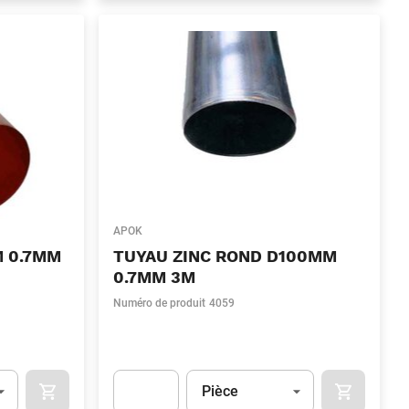
APOK
M 0.7MM
TUYAU ZINC ROND D100MM
0.7MM 3M
Numéro de produit
4059
Unité
(Optionnel)
Pièce
OCART
APOK.CATEGORY.PRODUCTS.CART.ADDTOCART
APOK.CAT