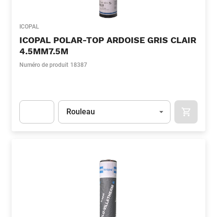
ICOPAL
ICOPAL POLAR-TOP ARDOISE GRIS CLAIR
4.5MM7.5M
Numéro de produit
18387
Unité
(Optionnel)
Rouleau
APOK.CA
Apok.Product.Detail.AddToCart.Quantity
(Optionnel)