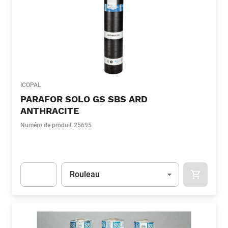
ICOPAL
PARAFOR SOLO GS SBS ARD
ANTHRACITE
Numéro de produit
25695
Unité
(Optionnel)
Rouleau
APOK.CA
Apok.Product.Detail.AddToCart.Quantity
(Optionnel)