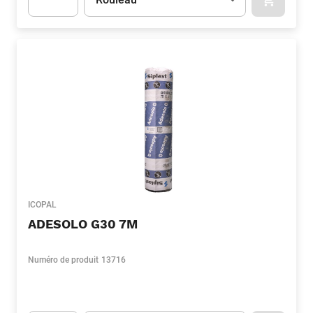
APOK.CA
Apok.Product.Detail.AddToCart.Quantity
(Optionnel)
ICOPAL
ADESOLO G30 7M
Numéro de produit
13716