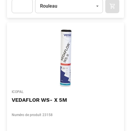
Unité
(Optionnel)
Rouleau
APOK.CA
Apok.Product.Detail.AddToCart.Quantity
(Optionnel)
ICOPAL
VEDAFLOR WS- X 5M
Numéro de produit
23158