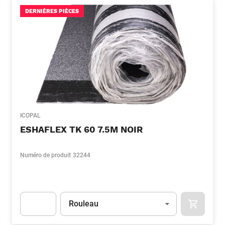
DERNIÈRES PIÈCES
ICOPAL
ESHAFLEX TK 60 7.5M NOIR
Numéro de produit
32244
Unité
(Optionnel)
Rouleau
APOK.CA
Apok.Product.Detail.AddToCart.Quantity
(Optionnel)