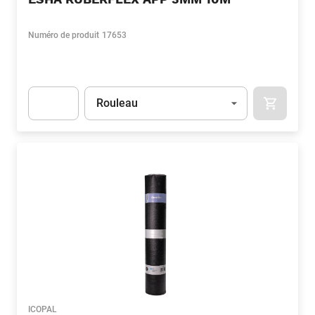
Numéro de produit
17653
Unité
(Optionnel)
Rouleau
APOK.CA
Apok.Product.Detail.AddToCart.Quantity
(Optionnel)
ICOPAL