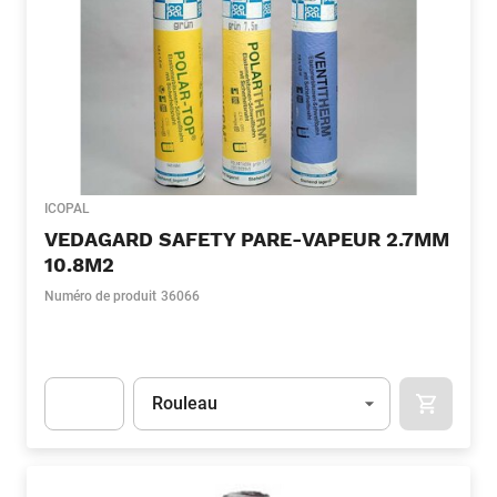
ICOPAL
VEDAGARD SAFETY PARE-VAPEUR 2.7MM
10.8M2
Numéro de produit
36066
Unité
(Optionnel)
Rouleau
APOK.CA
Apok.Product.Detail.AddToCart.Quantity
(Optionnel)