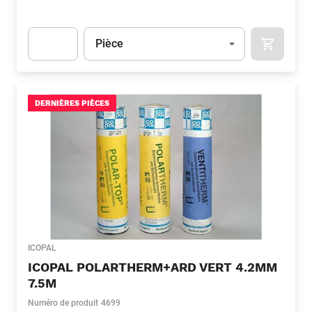
Unité
(Optionnel)
Pièce
APOK.CA
Apok.Product.Detail.AddToCart.Quantity
(Optionnel)
DERNIÈRES PIÈCES
ICOPAL
ICOPAL POLARTHERM+ARD VERT 4.2MM
7.5M
Numéro de produit
4699