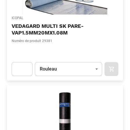
ICOPAL
VEDAGARD MULTI SK PARE-
VAP1.5MM20MX1.08M
Numéro de produit
29381
Unité
(Optionnel)
Rouleau
APOK.CA
Apok.Product.Detail.AddToCart.Quantity
(Optionnel)