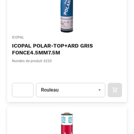
ICOPAL
ICOPAL POLAR-TOP+ARD GRIS
FONCE4.5MM7.5M
Numéro de produit
4220
Unité
(Optionnel)
Rouleau
APOK.CA
Apok.Product.Detail.AddToCart.Quantity
(Optionnel)