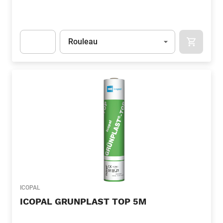
Unité
(Optionnel)
Rouleau
APOK.CA
Apok.Product.Detail.AddToCart.Quantity
(Optionnel)
ICOPAL
ICOPAL GRUNPLAST TOP 5M