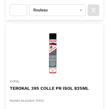
Unité
(Optionnel)
Rouleau
APOK.CA
Apok.Product.Detail.AddToCart.Quantity
(Optionnel)
ICOPAL
TEROKAL 395 COLLE PR ISOL 825ML
Numéro de produit
29923