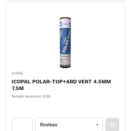
ICOPAL
ICOPAL POLAR-TOP+ARD VERT 4.5MM
7.5M
Numéro de produit
4286
Unité
(Optionnel)
Rouleau
APOK.CA