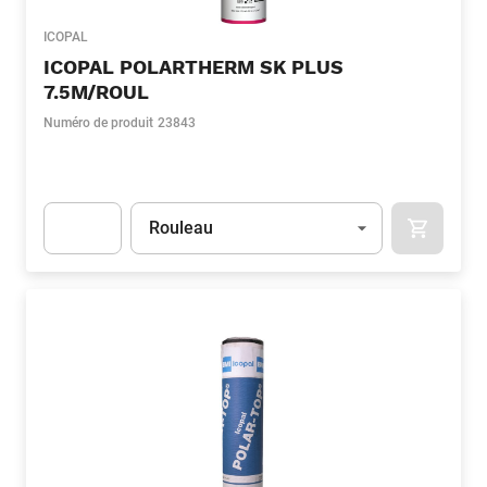
ICOPAL
ICOPAL POLARTHERM SK PLUS
7.5M/ROUL
Numéro de produit
23843
Unité
(Optionnel)
Rouleau
APOK.CA
Apok.Product.Detail.AddToCart.Quantity
(Optionnel)