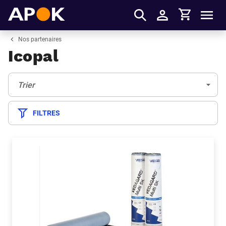
Panier
APOK
Men
S'identifier
Nos partenaires
Icopal
Trier:
(Optionnel)
Trier
FILTRES