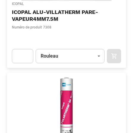
ICOPAL
ICOPAL ALU-VILLATHERM PARE-
VAPEUR4MM7.5M
Numéro de produit
7308
Unité
(Optionnel)
Rouleau
APOK.CA
Apok.Product.Detail.AddToCart.Quantity
(Optionnel)