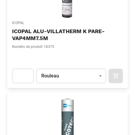
ICOPAL
ICOPAL ALU-VILLATHERM K PARE-
VAP4MM7.5M
Numéro de produit
18375
Unité
(Optionnel)
Rouleau
APOK.CA
Apok.Product.Detail.AddToCart.Quantity
(Optionnel)