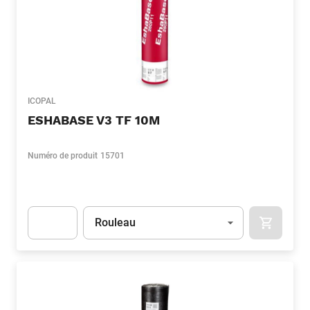
ICOPAL
ESHABASE V3 TF 10M
Numéro de produit
15701
Unité
(Optionnel)
Rouleau
APOK.CA
Apok.Product.Detail.AddToCart.Quantity
(Optionnel)