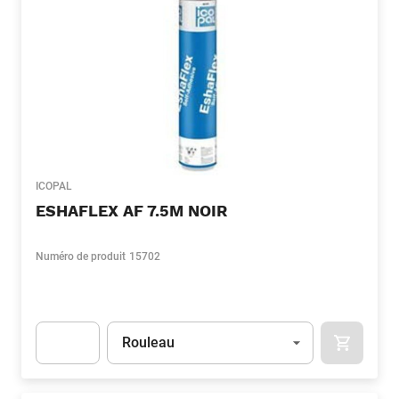
ICOPAL
ESHAFLEX AF 7.5M NOIR
Numéro de produit
15702
Unité
(Optionnel)
Rouleau
APOK.CA
Apok.Product.Detail.AddToCart.Quantity
(Optionnel)