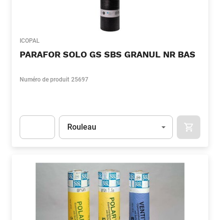
ICOPAL
PARAFOR SOLO GS SBS GRANUL NR BAS
Numéro de produit
25697
Unité
(Optionnel)
Rouleau
APOK.CA
Apok.Product.Detail.AddToCart.Quantity
(Optionnel)