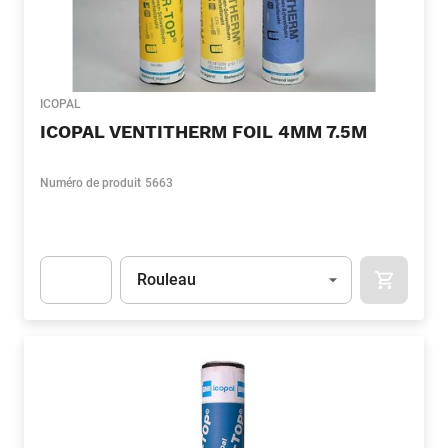
ICOPAL
ICOPAL VENTITHERM FOIL 4MM 7.5M
Numéro de produit
5663
Unité
(Optionnel)
Rouleau
APOK.CA
Apok.Product.Detail.AddToCart.Quantity
(Optionnel)