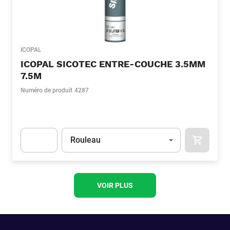
ICOPAL
ICOPAL SICOTEC ENTRE-COUCHE 3.5MM
7.5M
Numéro de produit
4287
Unité
(Optionnel)
Rouleau
APOK.CA
Apok.Product.Detail.AddToCart.Quantity
(Optionnel)
VOIR PLUS