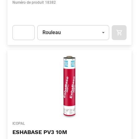
Numéro de produit
18382
Unité
(Optionnel)
Rouleau
APOK.CA
Apok.Product.Detail.AddToCart.Quantity
(Optionnel)
ICOPAL
ESHABASE PV3 10M