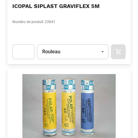
ICOPAL SIPLAST GRAVIFLEX 5M
Numéro de produit
23841
Unité
(Optionnel)
Rouleau
APOK.CA
Apok.Product.Detail.AddToCart.Quantity
(Optionnel)