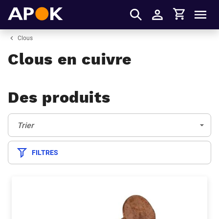
Panier
APOK
Men
S'identifier
Clous
Clous en cuivre
Des produits
Trier:
(Optionnel)
Trier
FILTRES