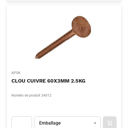
APOK
CLOU CUIVRE 60X3MM 2.5KG
Numéro de produit
34012
Unité
(Optionnel)
Emballage
APOK.CA