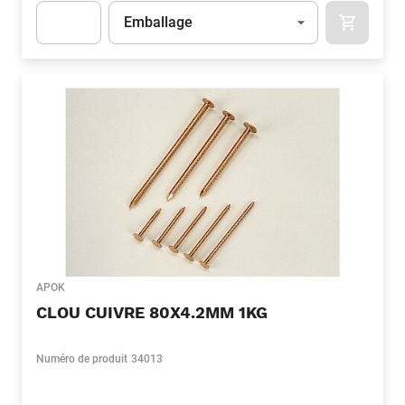
Unité
(Optionnel)
Emballage
APOK.CA
Apok.Product.Detail.AddToCart.Quantity
(Optionnel)
APOK
CLOU CUIVRE 80X4.2MM 1KG
Numéro de produit
34013