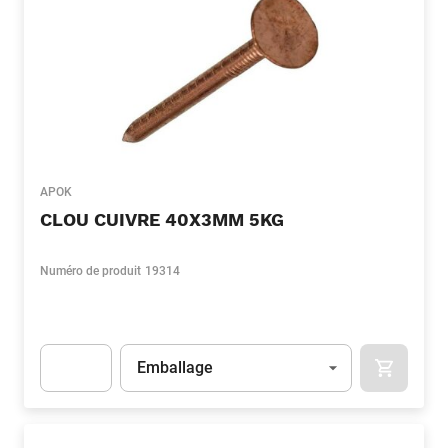
APOK
CLOU CUIVRE 40X3MM 5KG
Numéro de produit
19314
Unité
(Optionnel)
Emballage
APOK.CA
Apok.Product.Detail.AddToCart.Quantity
(Optionnel)