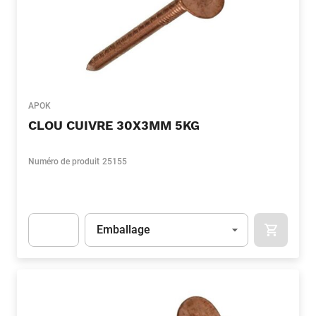
APOK
CLOU CUIVRE 30X3MM 5KG
Numéro de produit
25155
Unité
(Optionnel)
Emballage
APOK.CA
Apok.Product.Detail.AddToCart.Quantity
(Optionnel)