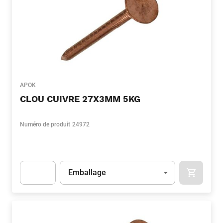
APOK
CLOU CUIVRE 27X3MM 5KG
Numéro de produit
24972
Unité
(Optionnel)
Emballage
APOK.CA
Apok.Product.Detail.AddToCart.Quantity
(Optionnel)