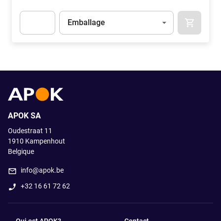
Unité
(Optionnel)
Emballage
APOK.CA
Apok.Product.Detail.AddToCart.Quantity
(Optionnel)
APOK SA
Oudestraat 11
1910
Kampenhout
Belgique
info@apok.be
+32 16 61 72 62