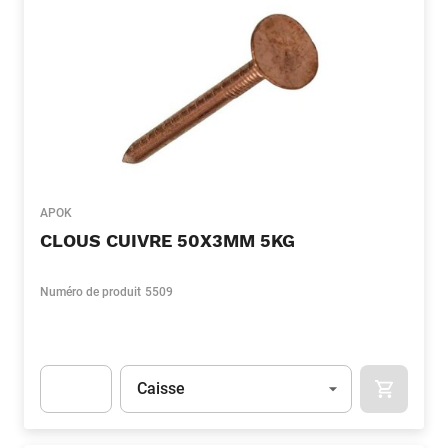
APOK
CLOUS CUIVRE 50X3MM 5KG
Numéro de produit
5509
Unité
(Optionnel)
Caisse
APOK.CA
Apok.Product.Detail.AddToCart.Quantity
(Optionnel)