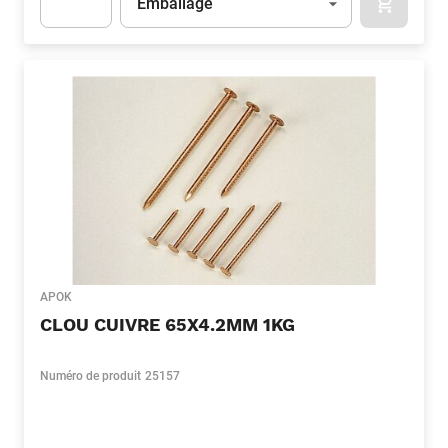
Emballage
APOK.CA
Apok.Product.Detail.AddToCart.Quantity
(Optionnel)
APOK
CLOU CUIVRE 65X4.2MM 1KG
Numéro de produit
25157