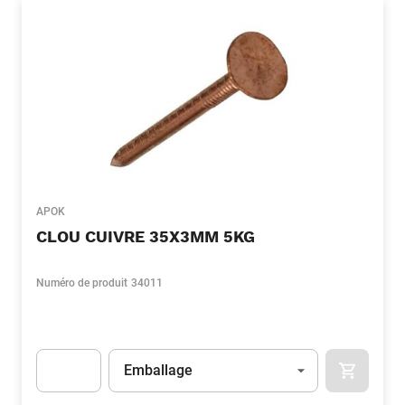
APOK
CLOU CUIVRE 35X3MM 5KG
Numéro de produit
34011
Unité
(Optionnel)
Emballage
APOK.CA
Apok.Product.Detail.AddToCart.Quantity
(Optionnel)