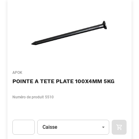
APOK
POINTE A TETE PLATE 100X4MM 5KG
Numéro de produit
5510
Unité
(Optionnel)
Caisse
APOK.CA
Apok.Product.Detail.AddToCart.Quantity
(Optionnel)