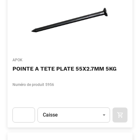
APOK
POINTE A TETE PLATE 55X2.7MM 5KG
Numéro de produit
5956
Unité
(Optionnel)
Caisse
APOK.CA
Apok.Product.Detail.AddToCart.Quantity
(Optionnel)