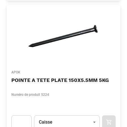
APOK
POINTE A TETE PLATE 150X5.5MM 5KG
Numéro de produit
5224
Unité
(Optionnel)
Caisse
APOK.CA