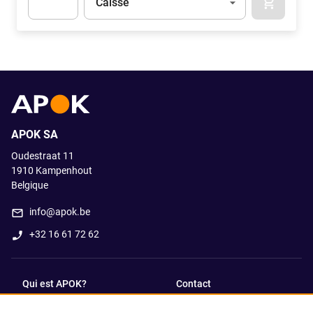
Caisse
APOK.CA
Apok.Product.Detail.AddToCart.Quantity
(Optionnel)
APOK SA
Oudestraat 11
1910
Kampenhout
Belgique
info@apok.be
+32 16 61 72 62
Qui est APOK?
Contact