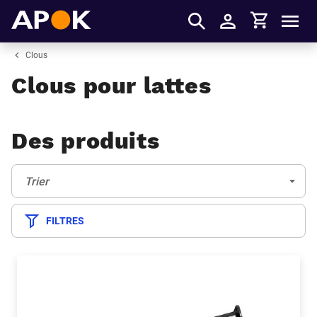
Panier
APOK
Men
S'identifier
Clous
Clous pour lattes
Des produits
Trier:
(Optionnel)
Trier
FILTRES