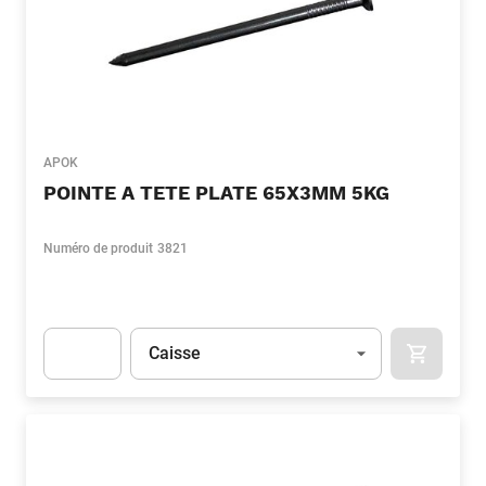
APOK
POINTE A TETE PLATE 65X3MM 5KG
Numéro de produit
3821
Unité
(Optionnel)
Caisse
APOK.CA
Apok.Product.Detail.AddToCart.Quantity
(Optionnel)