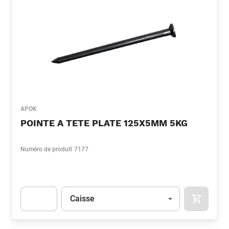
APOK
POINTE A TETE PLATE 125X5MM 5KG
Numéro de produit
7177
Unité
(Optionnel)
Caisse
APOK.CA
Apok.Product.Detail.AddToCart.Quantity
(Optionnel)