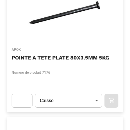
APOK
POINTE A TETE PLATE 80X3.5MM 5KG
Numéro de produit
7176
Unité
(Optionnel)
Caisse
APOK.CA
Apok.Product.Detail.AddToCart.Quantity
(Optionnel)