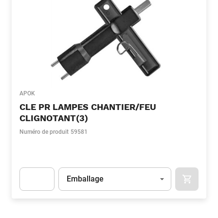
APOK
CLE PR LAMPES CHANTIER/FEU
CLIGNOTANT(3)
Numéro de produit
59581
Unité
(Optionnel)
Emballage
APOK.CA
Apok.Product.Detail.AddToCart.Quantity
(Optionnel)