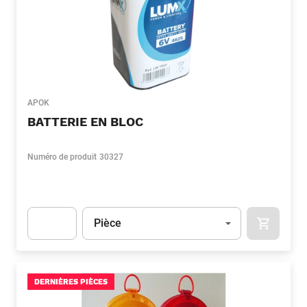
APOK
BATTERIE EN BLOC
Numéro de produit
30327
Unité
(Optionnel)
Pièce
APOK.CA
Apok.Product.Detail.AddToCart.Quantity
(Optionnel)
DERNIÈRES PIÈCES