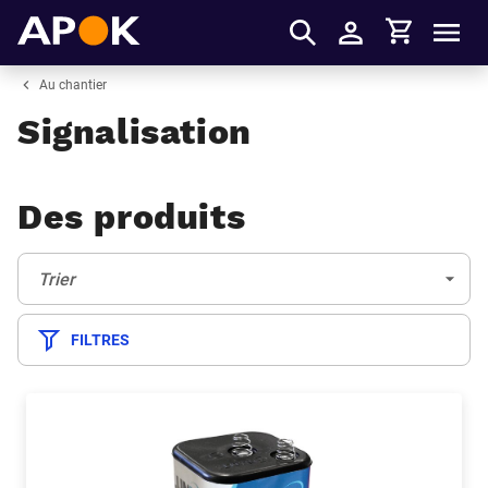
Panier
APOK
Men
S'identifier
Au chantier
Signalisation
Des produits
Trier:
(Optionnel)
Trier
FILTRES