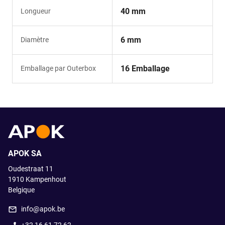
40 mm
Longueur
6 mm
Diamètre
16 Emballage
Emballage par Outerbox
APOK SA
Oudestraat 11
1910
Kampenhout
Belgique
info@apok.be
+32 16 61 72 62