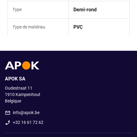
Demi-rond
Type
PVC
Type de matériau
APOK SA
Oudestraat 11
1910
Kampenhout
Belgique
info@apok.be
+32 16 61 72 62