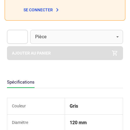
SE CONNECTER
Unité
(Optionnel)
Pièce
Apok.Product.Detail.AddToCart.Quantity
(Optionnel)
AJOUTER AU PANIER
Spécifications
Gris
Couleur
120 mm
Diamètre