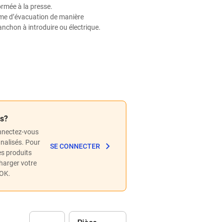
rmée à la presse.
ème d’évacuation de manière
anchon à introduire ou électrique.
és?
nnectez-vous
nnalisés. Pour
SE CONNECTER
les produits
charger votre
POK.
Unité
(Optionnel)