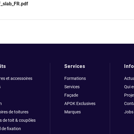
slab_FR.pdf
its
Services
Info
res et accessoires
Formations
Actua
s
Services
Qui 
Façade
Proje
n
APOK Exclusives
Cont
ires de toitures
Marques
Jobs
s de toit & coupôles
 de fixation