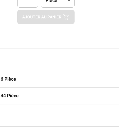
Pièce
Apok.Product.Detail.AddToCart.Quantity
(Optionnel)
AJOUTER AU PANIER
16 Pièce
144 Pièce