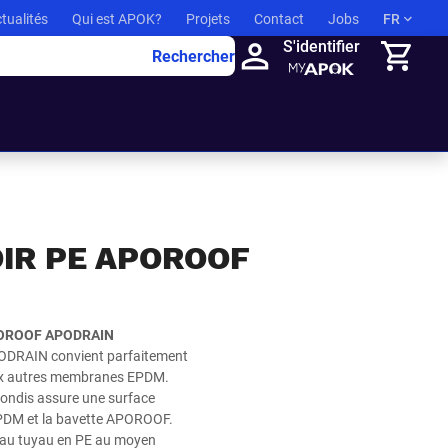
tualités
Qui est APOK?
Projets
Contact
Jobs
FR
S'identifier
Rechercher
Panier
IR PE APOROOF
APOROOF APODRAIN
ODRAIN convient parfaitement
x autres membranes EPDM.
ondis assure une surface
PDM et la bavette APOROOF.
 au tuyau en PE au moyen