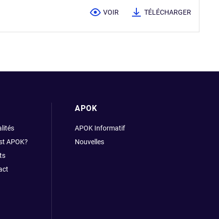
VOIR
TÉLÉCHARGER
APOK
lités
APOK Informatif
est APOK?
Nouvelles
ts
act