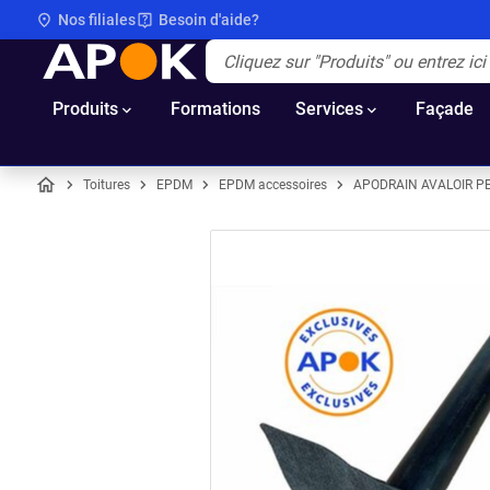
Nos filiales
Besoin d'aide?
APOK
Apok.Header.Search.Label
(Optionnel)
Produits
Formations
Services
Façade
Toitures
EPDM
EPDM accessoires
APODRAIN AVALOIR 
Accueil