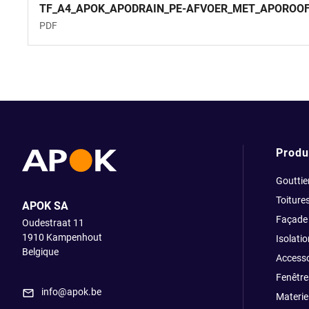
TF_A4_APOK_APODRAIN_PE-AFVOER_MET_APOROOF_
PDF
Produ
Gouttie
Toiture
APOK SA
Façade
Oudestraat 11
1910
Kampenhout
Isolatio
Belgique
Accesso
Fenêtre
info@apok.be
Materiel