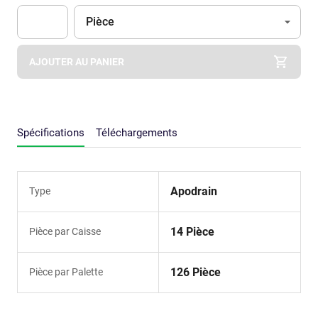
Unité
(Optionnel)
Pièce
Apok.Product.Detail.AddToCart.Quantity
(Optionnel)
AJOUTER AU PANIER
Spécifications
Téléchargements
Apodrain
Type
14 Pièce
Pièce par Caisse
126 Pièce
Pièce par Palette