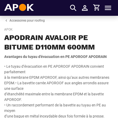
Panier
APOK
Men
S'identifier
Accessoires pour roofing
APOK
APODRAIN AVALOIR PE
BITUME D110MM 600MM
Avantages du tuyau d’évacuation en PE APOROOF APODRAIN
• Le tuyau d’évacuation en PE APOROOF APODRAIN convient
parfaitement
à la membrane EPDM APOROOF, ainsi qu’aux autres membranes
EPDM.• La bavette carrée APOROOF aux angles arrondis assure
une surface
d’étanchéité maximale entre la membrane EPDM et la bavette
APOROOF.
• Un raccordement performant de la bavette au tuyau en PE au
moyen
d’une bague en métal inoxydable deux fois formée à la presse.