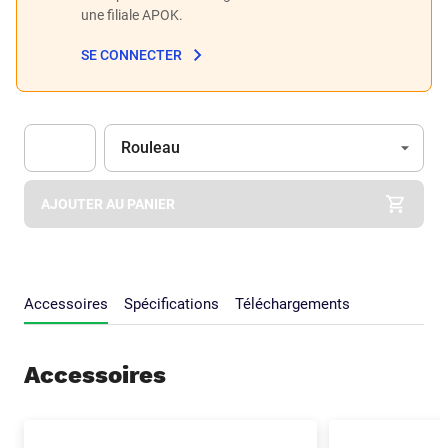
une filiale APOK.
SE CONNECTER
Unité
(Optionnel)
Rouleau
Apok.Product.Detail.AddToCart.Quantity
(Optionnel)
AJOUTER AU PANIER
Accessoires
Spécifications
Téléchargements
Accessoires