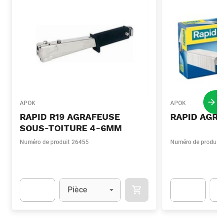
APOK
APOK
Pro
RAPID R19 AGRAFEUSE
RAPID AGR
SOUS-TOITURE 4-6MM
Numéro de produit
26455
Numéro de produit
Unité
(Optionnel)
Uni
Pièce
AJOUTER AU PANIER
Apok.Product.Detail.AddToCart.Quantity
(Optionnel)
Apok.Product.De