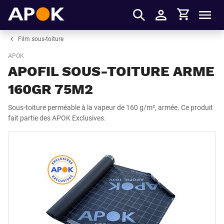
Panier
APOK
Men
S'identifier
Film sous-toiture
APOK
APOFIL SOUS-TOITURE ARME
160GR 75M2
Sous-toiture perméable à la vapeur de 160 g/m², armée. Ce produit
fait partie des APOK Exclusives.