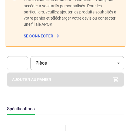
accéder à vos tarifs personnalisés. Pour les
particuliers, veuillez ajouter les produits souhaités à
votre panier et télécharger votre devis ou contacter
une filiale APOK.
SE CONNECTER
Unité
(Optionnel)
Pièce
Apok.Product.Detail.AddToCart.Quantity
(Optionnel)
AJOUTER AU PANIER
Spécifications