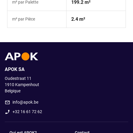
199.2 m²
m² par Palette
2.4 m²
m² par Pièce
APOK SA
Oudestraat 11
1910
Kampenhout
Belgique
info@apok.be
+32 16 61 72 62
Qui est APOK?
Contact