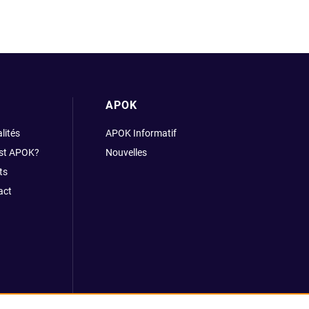
APOK
lités
APOK Informatif
est APOK?
Nouvelles
ts
act