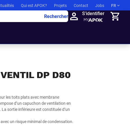
tualités
Qui est APOK?
Projets
Contact
Jobs
FR
S'identifier
Rechercher
Panier
VENTIL DP D80
pour les toits plats avec membrane
 compose d’un capuchon de ventilation en
. La sortie inférieure est constituée d’un
oit avec un risque minimal de condensation.