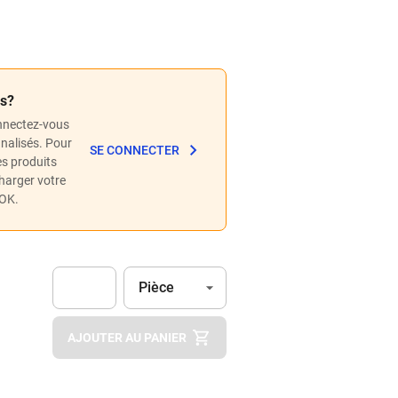
és?
nnectez-vous
nnalisés. Pour
SE CONNECTER
les produits
charger votre
POK.
Unité
(Optionnel)
Pièce
Apok.Product.Detail.AddToCart.Quantity
(Optionnel)
AJOUTER AU PANIER