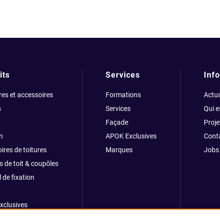
its
Services
Info
res et accessoires
Formations
Actua
s
Services
Qui 
Façade
Proje
n
APOK Exclusives
Cont
ires de toitures
Marques
Jobs
s de toit & coupôles
 de fixation
xclusives