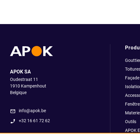
Produ
Gouttie
Toiture
APOK SA
Façade
Oudestraat 11
1910
Kampenhout
Isolatio
Belgique
Accesso
Fenêtre
info@apok.be
Materiel
+32 16 61 72 62
Outils
APOK E
Soldes