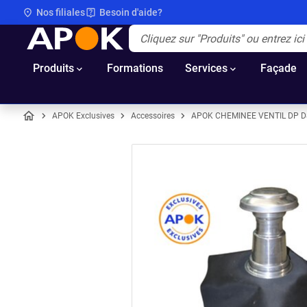
Nos filiales
Besoin d'aide?
APOK
Apok.Header.Search.Label
(Optionnel)
Produits
Formations
Services
Façade
APOK Exclusives
Accessoires
APOK CHEMINEE VENTIL DP D8
Accueil