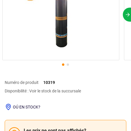
P
Numéro de produit
10319
Disponibilité : Voir le stock de la succursale
OÚ EN STOCK?
Les prix ne sont pas affichés?