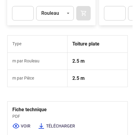
Unité
(Optionnel)
Uni
Rouleau
AJOUTER AU PANIER
Apok.Product.Detail.AddToCart.Quantity
(Optionnel)
Apok.Product.De
Toiture plate
Type
2.5 m
m par Rouleau
2.5 m
m par Pièce
Fiche technique
PDF
VOIR
TÉLÉCHARGER