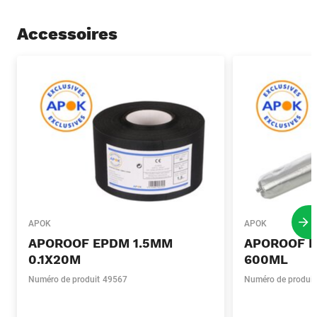
Accessoires
APOK
APOK
Pro
APOROOF EPDM 1.5MM
APOROOF K
0.1X20M
600ML
Numéro de produit
49567
Numéro de produit