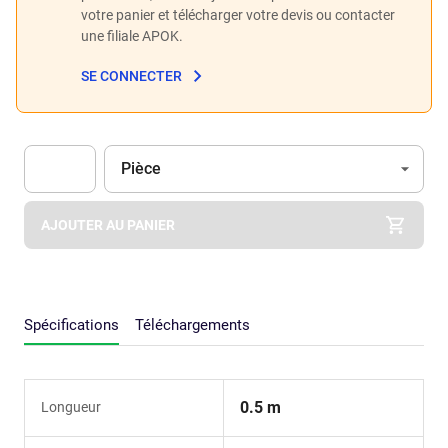
votre panier et télécharger votre devis ou contacter
une filiale APOK.
SE CONNECTER
Unité
(Optionnel)
Pièce
Apok.Product.Detail.AddToCart.Quantity
(Optionnel)
AJOUTER AU PANIER
Spécifications
Téléchargements
0.5 m
Longueur