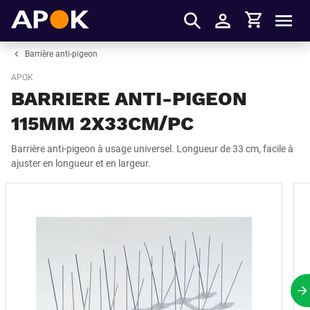
Panier
APOK
Men
S'identifier
Barrière anti-pigeon
APOK
BARRIERE ANTI-PIGEON
115MM 2X33CM/PC
Barrière anti-pigeon à usage universel. Longueur de 33 cm, facile à
ajuster en longueur et en largeur.
P