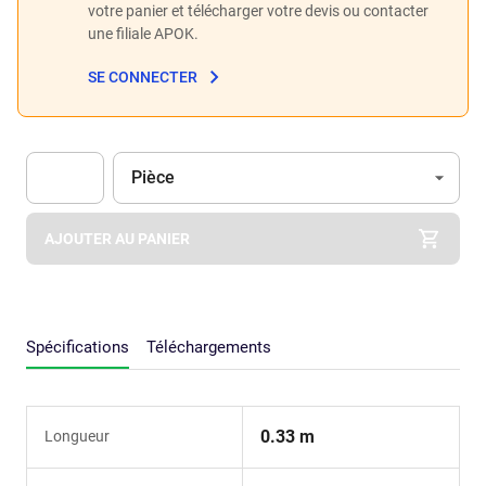
votre panier et télécharger votre devis ou contacter
une filiale APOK.
SE CONNECTER
Unité
(Optionnel)
Pièce
Apok.Product.Detail.AddToCart.Quantity
(Optionnel)
AJOUTER AU PANIER
Spécifications
Téléchargements
0.33 m
Longueur