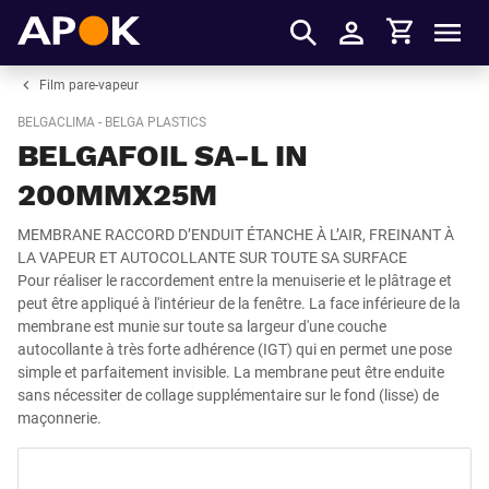
Panier
APOK
Men
S'identifier
Film pare-vapeur
BELGACLIMA - BELGA PLASTICS
BELGAFOIL SA-L IN
200MMX25M
MEMBRANE RACCORD D’ENDUIT ÉTANCHE À L’AIR, FREINANT À
LA VAPEUR ET AUTOCOLLANTE SUR TOUTE SA SURFACE
Pour réaliser le raccordement entre la menuiserie et le plâtrage et
peut être appliqué à l'intérieur de la fenêtre. La face inférieure de la
membrane est munie sur toute sa largeur d'une couche
autocollante à très forte adhérence (IGT) qui en permet une pose
simple et parfaitement invisible. La membrane peut être enduite
sans nécessiter de collage supplémentaire sur le fond (lisse) de
maçonnerie.