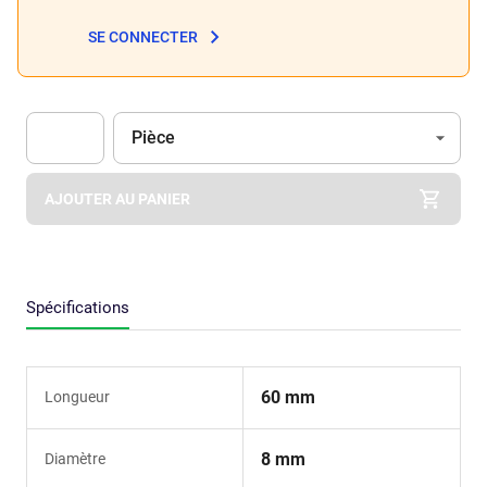
SE CONNECTER
Unité
(Optionnel)
Pièce
Apok.Product.Detail.AddToCart.Quantity
(Optionnel)
AJOUTER AU PANIER
Spécifications
60 mm
Longueur
8 mm
Diamètre