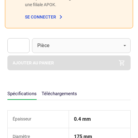
une filiale APOK.
SE CONNECTER
Unité
(Optionnel)
Pièce
Apok.Product.Detail.AddToCart.Quantity
(Optionnel)
AJOUTER AU PANIER
Spécifications
Téléchargements
0.4 mm
Épaisseur
175 mm
Diamètre