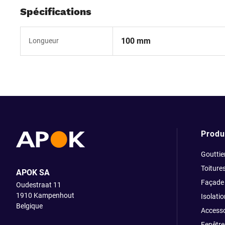
Spécifications
100 mm
Longueur
Produ
Gouttie
Toiture
APOK SA
Façade
Oudestraat 11
1910
Kampenhout
Isolatio
Belgique
Accesso
Fenêtre