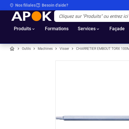
Nos filiales
Besoin d'aide?
APOK
Apok.Header.Search.Label
(Optionnel)
Produits
Formations
Services
Façade
Outils
Machines
Visser
CHARRETIER EMBOUT TORX 100
Accueil