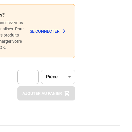
és?
nnectez-vous
nnalisés. Pour
SE CONNECTER
les produits
charger votre
POK.
Unité
(Optionnel)
Pièce
Apok.Product.Detail.AddToCart.Quantity
(Optionnel)
AJOUTER AU PANIER