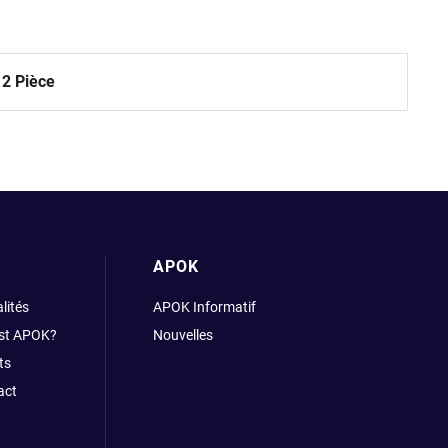
12 Pièce
APOK
lités
APOK Informatif
est APOK?
Nouvelles
ts
act