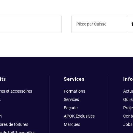
Pièce par Caisse
its
Services
Info
res et accessoires
Formations
Actua
s
Services
Qui 
Façade
Proje
n
APOK Exclusives
Cont
ires de toitures
Marques
Jobs
s de toit & coupôles