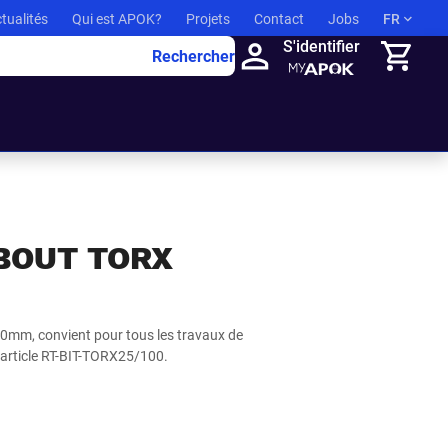
tualités
Qui est APOK?
Projets
Contact
Jobs
FR
S'identifier
Rechercher
Panier
BOUT TORX
0mm, convient pour tous les travaux de
 d'article RT-BIT-TORX25/100.