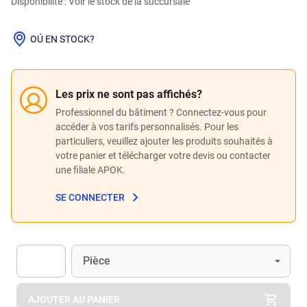
Disponibilité : Voir le stock de la succursale
OÚ EN STOCK?
Les prix ne sont pas affichés?
Professionnel du bâtiment ? Connectez-vous pour
accéder à vos tarifs personnalisés. Pour les
particuliers, veuillez ajouter les produits souhaités à
votre panier et télécharger votre devis ou contacter
une filiale APOK.
SE CONNECTER
Unité
(Optionnel)
Pièce
Apok.Product.Detail.AddToCart.Quantity
(Optionnel)
AJOUTER AU PANIER