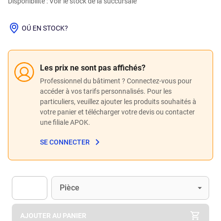
Disponibilité : Voir le stock de la succursale
OÚ EN STOCK?
Les prix ne sont pas affichés?
Professionnel du bâtiment ? Connectez-vous pour
accéder à vos tarifs personnalisés. Pour les
particuliers, veuillez ajouter les produits souhaités à
votre panier et télécharger votre devis ou contacter
une filiale APOK.
SE CONNECTER
Unité
(Optionnel)
Pièce
Apok.Product.Detail.AddToCart.Quantity
(Optionnel)
AJOUTER AU PANIER