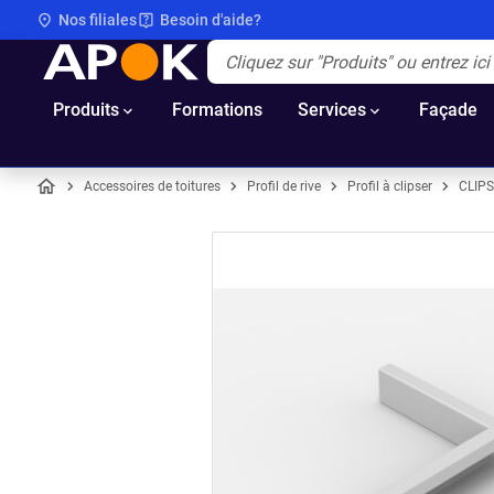
Nos filiales
Besoin d'aide?
APOK
Apok.Header.Search.Label
(Optionnel)
Produits
Formations
Services
Façade
Accessoires de toitures
Profil de rive
Profil à clipser
CLIP
Accueil