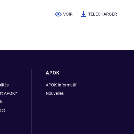
VOIR
TÉLÉCHARGER
APOK
lités
APOK Informatif
est APOK?
Nouvelles
ts
act