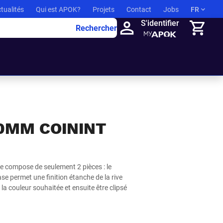
tualités
Qui est APOK?
Projets
Contact
Jobs
FR
S'identifier
Rechercher
Panier
00MM COININT
se compose de seulement 2 pièces : le
base permet une finition étanche de la rive
 la couleur souhaitée et ensuite être clipsé