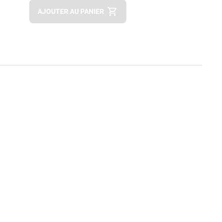
Apok.Product.Detail.AddToCart.Quantity
(Optionnel)
AJOUTER AU PANIER