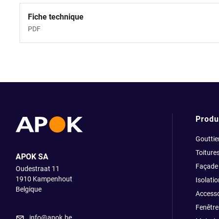
Fiche technique
PDF
Produ
Gouttie
Toiture
APOK SA
Façade
Oudestraat 11
1910
Kampenhout
Isolatio
Belgique
Accesso
Fenêtre
info@apok.be