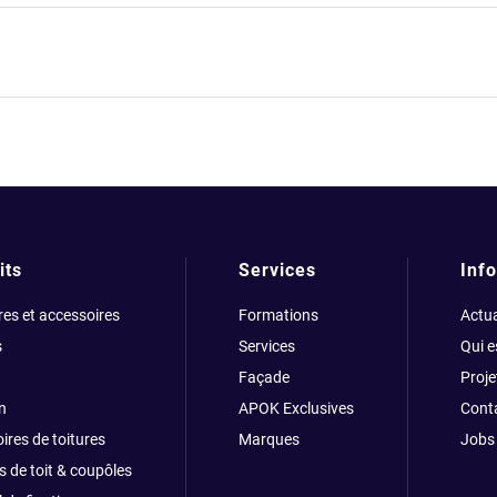
its
Services
Info
res et accessoires
Formations
Actua
s
Services
Qui 
Façade
Proje
n
APOK Exclusives
Cont
ires de toitures
Marques
Jobs
s de toit & coupôles