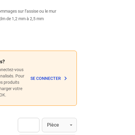
dommages sur l’assise ou le mur
epdm de 1,2 mm à 2,5 mm
és?
nnectez-vous
nnalisés. Pour
SE CONNECTER
les produits
charger votre
POK.
Unité
(Optionnel)
Pièce