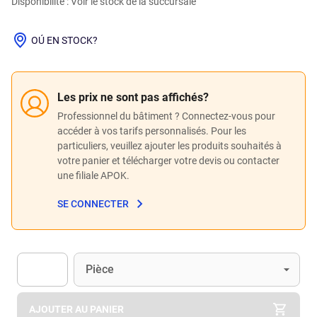
Disponibilité : Voir le stock de la succursale
OÚ EN STOCK?
Les prix ne sont pas affichés?
Professionnel du bâtiment ? Connectez-vous pour
accéder à vos tarifs personnalisés. Pour les
particuliers, veuillez ajouter les produits souhaités à
votre panier et télécharger votre devis ou contacter
une filiale APOK.
SE CONNECTER
Unité
(Optionnel)
Pièce
Apok.Product.Detail.AddToCart.Quantity
(Optionnel)
AJOUTER AU PANIER