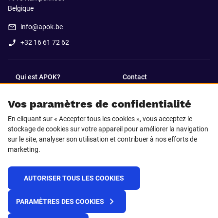
Belgique
info@apok.be
+32 16 61 72 62
Qui est APOK?
Contact
Vos paramètres de confidentialité
SUIVEZ-NOUS SUR
En cliquant sur « Accepter tous les cookies », vous acceptez le
Facebook
LinkedIn
stockage de cookies sur votre appareil pour améliorer la navigation
sur le site, analyser son utilisation et contribuer à nos efforts de
marketing.
Instagram
TikTok
AUTORISER TOUS LES COOKIES
© 2025 APOK
PARAMÈTRES DES COOKIES
Frais de livraison
Cookies
Déclaration de confidentialité