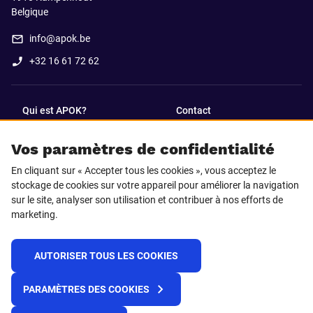
Belgique
info@apok.be
+32 16 61 72 62
Qui est APOK?
Contact
Vos paramètres de confidentialité
SUIVEZ-NOUS SUR
En cliquant sur « Accepter tous les cookies », vous acceptez le
Facebook
LinkedIn
stockage de cookies sur votre appareil pour améliorer la navigation
sur le site, analyser son utilisation et contribuer à nos efforts de
marketing.
Instagram
TikTok
AUTORISER TOUS LES COOKIES
© 2025 APOK
PARAMÈTRES DES COOKIES
Frais de livraison
Cookies
Déclaration de confidentialité