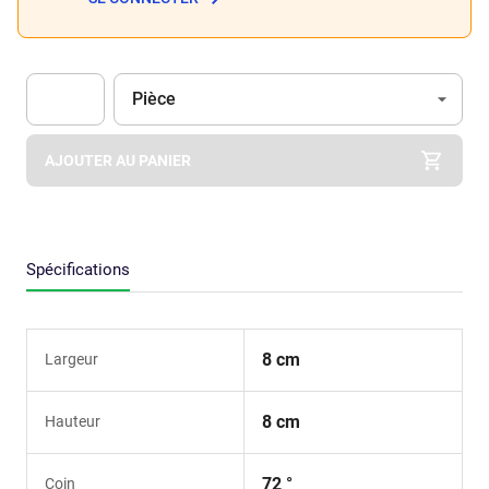
Unité
(Optionnel)
Pièce
Apok.Product.Detail.AddToCart.Quantity
(Optionnel)
AJOUTER AU PANIER
Spécifications
8 cm
Largeur
8 cm
Hauteur
72 °
Coin