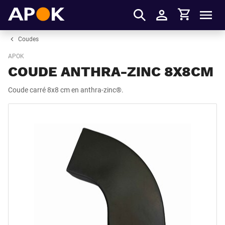
Panier
APOK
Men
S'identifier
Coudes
APOK
COUDE ANTHRA-ZINC 8X8CM
Coude carré 8x8 cm en anthra-zinc®.