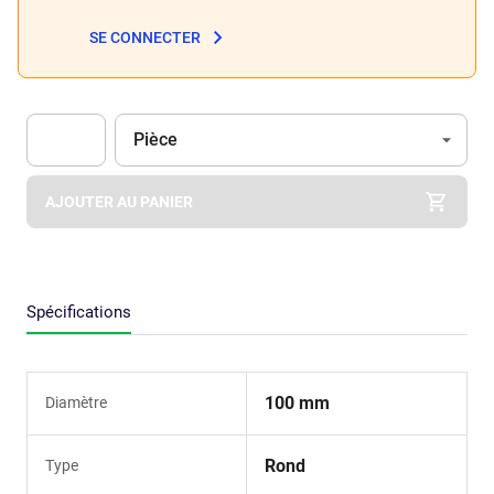
SE CONNECTER
Unité
(Optionnel)
Pièce
Apok.Product.Detail.AddToCart.Quantity
(Optionnel)
AJOUTER AU PANIER
Spécifications
100 mm
Diamètre
Rond
Type