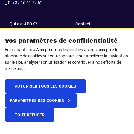
+32 16 61 72 62
Qui est APOK?
Contact
Vos paramètres de confidentialité
SUIVEZ-NOUS SUR
En cliquant sur « Accepter tous les cookies », vous acceptez le
Facebook
LinkedIn
stockage de cookies sur votre appareil pour améliorer la navigation
sur le site, analyser son utilisation et contribuer à nos efforts de
marketing.
Instagram
TikTok
AUTORISER TOUS LES COOKIES
© 2025 APOK
PARAMÈTRES DES COOKIES
Frais de livraison
Cookies
Déclaration de confidentialité
Conditions générales
Plateforme de recueil d'alertes
TOUT REFUSER
Règlement REACH