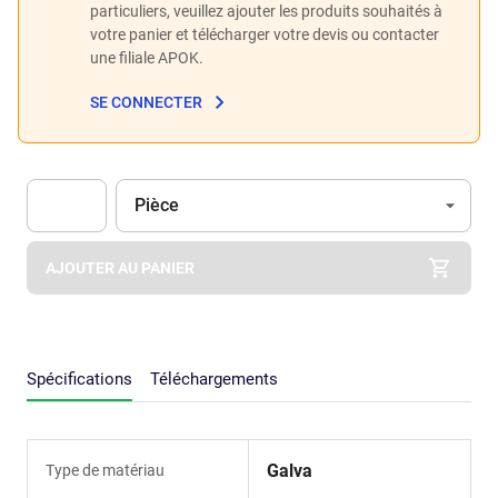
particuliers, veuillez ajouter les produits souhaités à
votre panier et télécharger votre devis ou contacter
une filiale APOK.
SE CONNECTER
Unité
(Optionnel)
Pièce
Apok.Product.Detail.AddToCart.Quantity
(Optionnel)
AJOUTER AU PANIER
Spécifications
Téléchargements
Galva
Type de matériau